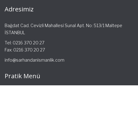
Adresimiz
Bağdat Cad. Cevizli Mahallesi Sunal Apt. No: 513/1 Maltepe
İSTANBUL
Tel: 0216 370 20 27
Fax: 0216 370 20 27
info@sarhandanismanlik.com
Pratik Menü
Ana Sayfa
Hakkımızda
Hizmetlerimiz
Güncel Mevzuat
İletişim