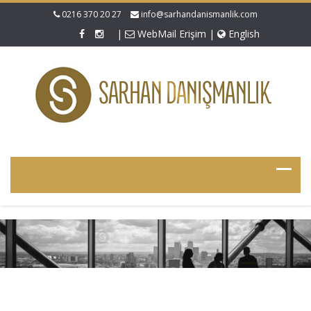
0216 370 20 27
info@sarhandanismanlik.com
|
WebMail Erişim
|
English