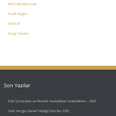
Mali Tatil Mevzuatı
Pratik Bilgiler
Teklif Al
Vergi Takvimi
Son Yazılar
SGK İş Kazaları ve Meslek Hastalıkları İstatistikleri – 2025
Gelir Vergisi Genel Tebliği (Seri No: 335)