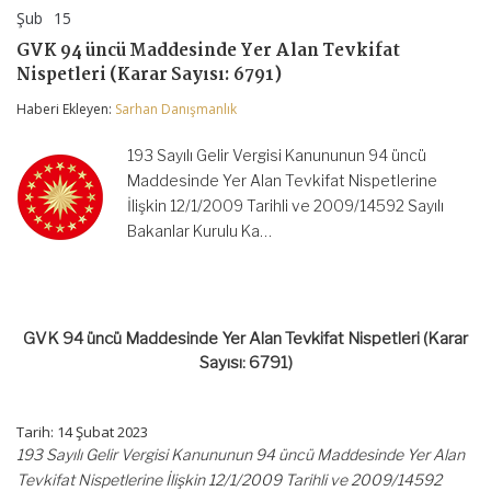
Şub
15
GVK
yorumlar kapalı
94
GVK 94 üncü Maddesinde Yer Alan Tevkifat
üncü
Nispetleri (Karar Sayısı: 6791)
Maddesinde
Yer
Haberi Ekleyen:
Sarhan Danışmanlık
Alan
Tevkifat
Nispetleri
193 Sayılı Gelir Vergisi Kanununun 94 üncü
(Karar
Maddesinde Yer Alan Tevkifat Nispetlerine
Sayısı:
6791)
İlişkin 12/1/2009 Tarihli ve 2009/14592 Sayılı
için
Bakanlar Kurulu Ka…
GVK 94 üncü Maddesinde Yer Alan Tevkifat Nispetleri (Karar
Sayısı: 6791)
Tarih: 14 Şubat 2023
193 Sayılı Gelir Vergisi Kanununun 94 üncü Maddesinde Yer Alan
Tevkifat Nispetlerine İlişkin 12/1/2009 Tarihli ve 2009/14592