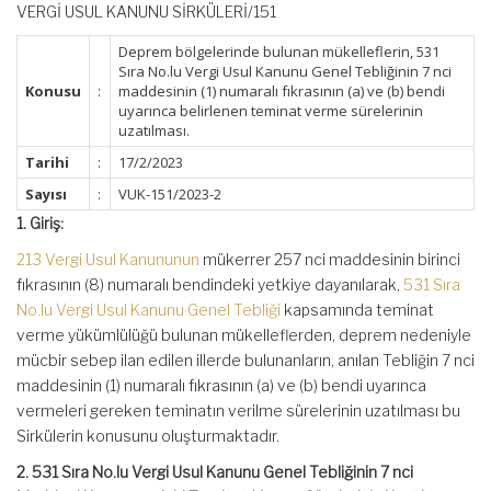
VERGİ USUL KANUNU SİRKÜLERİ/151
Deprem bölgelerinde bulunan mükelleflerin, 531
Sıra No.lu Vergi Usul Kanunu Genel Tebliğinin 7 nci
Konusu
:
maddesinin (1) numaralı fıkrasının (a) ve (b) bendi
uyarınca belirlenen teminat verme sürelerinin
uzatılması.
Tarihi
:
17/2/2023
Sayısı
:
VUK-151/2023-2
1. Giriş:
213 Vergi Usul Kanununun
mükerrer 257 nci maddesinin birinci
fıkrasının (8) numaralı bendindeki yetkiye dayanılarak,
531 Sıra
No.lu Vergi Usul Kanunu Genel Tebliği
kapsamında teminat
verme yükümlülüğü bulunan mükelleflerden, deprem nedeniyle
mücbir sebep ilan edilen illerde bulunanların, anılan Tebliğin 7 nci
maddesinin (1) numaralı fıkrasının (a) ve (b) bendi uyarınca
vermeleri gereken teminatın verilme sürelerinin uzatılması bu
Sirkülerin konusunu oluşturmaktadır.
2. 531 Sıra No.lu Vergi Usul Kanunu Genel Tebliğinin 7 nci