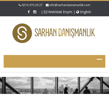
0216 370 20 27
info@sarhandanismanlik.com
|
WebMail Erişim
|
English