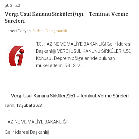
Şub
20
Vergi
yorumlar kapalı
Usul
Vergi Usul Kanunu Sirküleri/151 – Teminat Verme
Kanunu
Süreleri
Sirküleri/151
–
Haberi Ekleyen:
Sarhan Danışmanlık
Teminat
Verme
Süreleri
T.C. HAZİNE VE MALİYE BAKANLIĞI Gelir İdaresi
için
Başkanlığı VERGİ USUL KANUNU SİRKÜLERİ/151
Konusu : Deprem bölgelerinde bulunan
mükelleflerin, 531 Sıra…
Vergi Usul Kanunu Sirküleri/151 – Teminat Verme Süreleri
Tarih: 18 Şubat 2023
T.C.
HAZİNE VE MALİYE BAKANLIĞI
Gelir İdaresi Başkanlığı