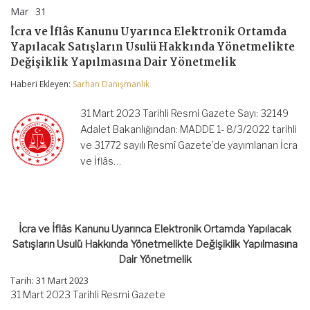
Mar
31
İcra
yorumlar kapalı
ve
İcra ve İflâs Kanunu Uyarınca Elektronik Ortamda
İflâs
Yapılacak Satışların Usulü Hakkında Yönetmelikte
Kanunu
Uyarınca
Değişiklik Yapılmasına Dair Yönetmelik
Elektronik
Ortamda
Haberi Ekleyen:
Sarhan Danışmanlık
Yapılacak
Satışların
31 Mart 2023 Tarihli Resmi Gazete Sayı: 32149
Usulü
Hakkında
Adalet Bakanlığından: MADDE 1- 8/3/2022 tarihli
Yönetmelikte
ve 31772 sayılı Resmî Gazete’de yayımlanan İcra
Değişiklik
ve İflâs…
Yapılmasına
Dair
Yönetmelik
için
İcra ve İflâs Kanunu Uyarınca Elektronik Ortamda Yapılacak
Satışların Usulü Hakkında Yönetmelikte Değişiklik Yapılmasına
Dair Yönetmelik
Tarih: 31 Mart 2023
31 Mart 2023 Tarihli Resmi Gazete