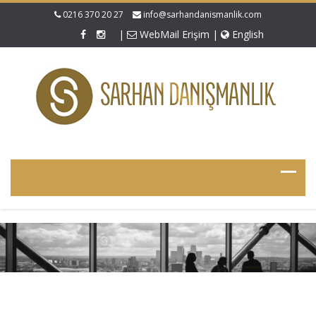
0216 370 20 27
info@sarhandanismanlik.com
|
WebMail Erişim
|
English