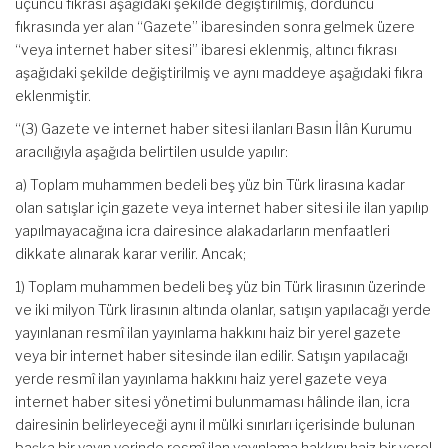
üçüncü fıkrası aşağıdaki şekilde değiştirilmiş, dördüncü
fıkrasında yer alan “Gazete” ibaresinden sonra gelmek üzere
“veya internet haber sitesi” ibaresi eklenmiş, altıncı fıkrası
aşağıdaki şekilde değiştirilmiş ve aynı maddeye aşağıdaki fıkra
eklenmiştir.
“(3) Gazete ve internet haber sitesi ilanları Basın İlân Kurumu
aracılığıyla aşağıda belirtilen usulde yapılır:
a) Toplam muhammen bedeli beş yüz bin Türk lirasına kadar
olan satışlar için gazete veya internet haber sitesi ile ilan yapılıp
yapılmayacağına icra dairesince alakadarların menfaatleri
dikkate alınarak karar verilir. Ancak;
1) Toplam muhammen bedeli beş yüz bin Türk lirasının üzerinde
ve iki milyon Türk lirasının altında olanlar, satışın yapılacağı yerde
yayınlanan resmî ilan yayınlama hakkını haiz bir yerel gazete
veya bir internet haber sitesinde ilan edilir. Satışın yapılacağı
yerde resmî ilan yayınlama hakkını haiz yerel gazete veya
internet haber sitesi yönetimi bulunmaması hâlinde ilan, icra
dairesinin belirleyeceği aynı il mülki sınırları içerisinde bulunan
başka bir yayın yerinde resmî ilan yayınlama hakkını haiz bir yerel