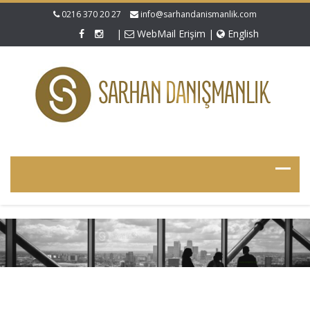
0216 370 20 27
info@sarhandanismanlik.com
|
WebMail Erişim
|
English