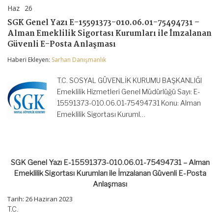
Haz
26
SGK
yorumlar kapalı
Genel
SGK Genel Yazı E-15591373-010.06.01-75494731 –
Yazı
Alman Emeklilik Sigortası Kurumları ile İmzalanan
E-
15591373-
Güvenli E-Posta Anlaşması
010.06.01-
75494731
Haberi Ekleyen:
Sarhan Danışmanlık
–
Alman
T.C. SOSYAL GÜVENLİK KURUMU BAŞKANLIĞI
Emeklilik
Sigortası
Emeklilik Hizmetleri Genel Müdürlüğü Sayı: E-
Kurumları
15591373-010.06.01-75494731 Konu: Alman
ile
Emeklilik Sigortası Kuruml…
İmzalanan
Güvenli
E-
Posta
Anlaşması
için
SGK Genel Yazı E-15591373-010.06.01-75494731 – Alman
Emeklilik Sigortası Kurumları ile İmzalanan Güvenli E-Posta
Anlaşması
Tarih: 26 Haziran 2023
T.C.