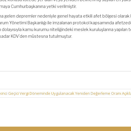
ırmaya Cumhurbaşkanına yetki verilmiştir.
a gelen depremler nedeniyle genel hayata etkili afet bölgesi olarak
 Durum Yönetimi Başkanlığı ile imzalanan protokol kapsamında afetzed
ı dolayısıyla kamu kurumu niteliğindeki meslek kuruluşlarına yapılan 
 kadar KDV’den müstesna tutulmuştur.
 İkinci Geçici Vergi Döneminde Uygulanacak Yeniden Değerleme Oranı Açık