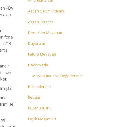
Amortismanlar
olan KDV
Asgari Geçim İndirimi
r alan
Asgari Ücretler
am
Dernekler Mevzuatı
nın fona
Duyurular
nın 213
rtış
Fatura Mevzuatı
Hakkımızda
zancın
ifinde
Misyonumuz ve Değerlerimiz
tır.
Hizmetlerimiz
miştir.
İletişim
uana
rimi ile
İş Kanunu IPC
İşçilik Maliyetleri
ergi
sek vergi