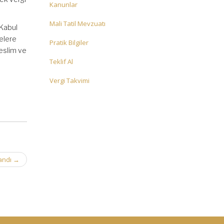
Kanunlar
Mali Tatil Mevzuatı
 Kabul
elere
Pratik Bilgiler
teslim ve
Teklif Al
Vergi Takvimi
landı
→