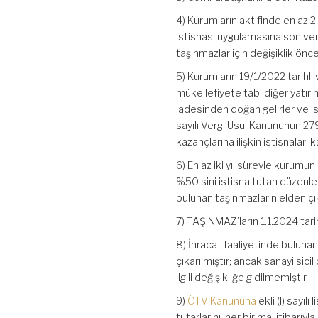
4) Kurumların aktifinde en az 
istisnası uygulamasına son ver
taşınmazlar için değişiklik önc
5) Kurumların 19/1/2022 tarihli
mükellefiyete tabi diğer yatırım
iadesinden doğan gelirler ve is
sayılı Vergi Usul Kanununun 
kazançlarına ilişkin istisnaları ka
6) En az iki yıl süreyle kurumu
%50 sini istisna tutan düzenle
bulunan taşınmazların elden çı
7) TAŞINMAZ’ların 1.1.2024 tar
8) İhracat faaliyetinde bulunan
çıkarılmıştır; ancak sanayi sicil
ilgili değişikliğe gidilmemiştir.
9)
ÖTV Kanununa
ekli (I) sayıl
tutarlarını, her bir mal itibar