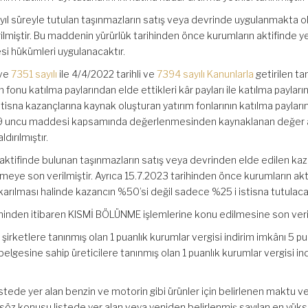
2 yıl süreyle tutulan taşınmazların satış veya devrinde uygulanmakta 
ilmiştir. Bu maddenin yürürlük tarihinden önce kurumların aktifinde ye
esi hükümleri uygulanacaktır.
 ve
7351 sayılı
ile 4/4/2022 tarihli ve
7394 sayılı Kanunlarla
getirilen t
 fonu katılma paylarından elde ettikleri kâr payları ile katılma payları
tisna kazançlarına kaynak oluşturan yatırım fonlarının katılma payları
279 uncu maddesi kapsamında değerlenmesinden kaynaklanan değer a
ldırılmıştır.
n aktifinde bulunan taşınmazların satış veya devrinden elde edilen ka
meye son verilmiştir. Ayrıca 15.7.2023 tarihinden önce kurumların akt
karılması halinde kazancın %50’si değil sadece %25 i istisna tutulacak
ihinden itibaren KISMİ BÖLÜNME işlemlerine konu edilmesine son veril
 şirketlere tanınmış olan 1 puanlık kurumlar vergisi indirim imkânı 5 p
 belgesine sahip üreticilere tanınmış olan 1 puanlık kurumlar vergisi indi
ı listede yer alan benzin ve motorin gibi ürünler için belirlenen maktu v
ıyla söz konusu listede yer alan veya yeniden belirlenmiş sayılan en yük