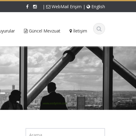
|
WebMail Erişim
|
English
yurular
Güncel Mevzuat
İletişim