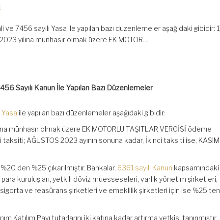
k
li ve 7456 sayılı Yasa ile yapılan bazı düzenlemeler aşağıdaki gibidir: 
e 2023 yılına münhasır olmak üzere EK MOTOR…
456 Sayılı Kanun İle Yapılan Bazı Düzenlemeler
ı Yasa
ile yapılan bazı düzenlemeler aşağıdaki gibidir:
yılına münhasır olmak üzere EK MOTORLU TAŞITLAR VERGİSİ ödeme
nci taksiti; AĞUSTOS 2023 ayının sonuna kadar, İkinci taksiti ise, KASI
ı %20 den %25 çıkarılmıştır. Bankalar,
6361 sayılı Kanun
kapsamındaki
para kuruluşları, yetkili döviz müesseseleri, varlık yönetim şirketleri,
sigorta ve reasürans şirketleri ve emeklilik şirketleri için ise %25 t
 Katılım Payı tutarlarını iki katına kadar artırma yetkisi tanınmıştır.