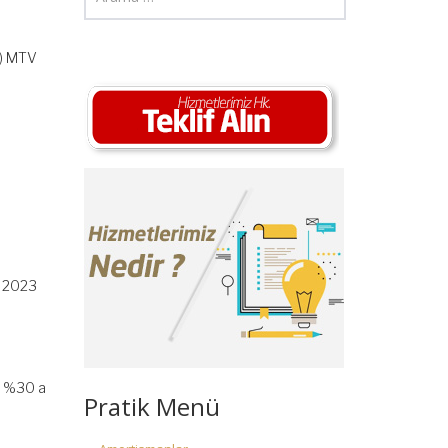
1) MTV
M 2023
en %30 a
Pratik Menü