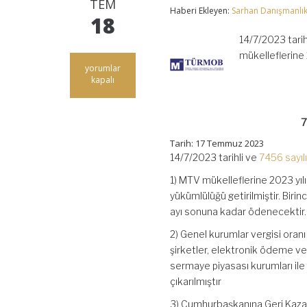
TEM
Haberi Ekleyen:
Sarhan Danışmanlı
18
14/7/2023 tarih
mükelleflerin
7456
yorumlar
Sayılı
kapalı
Kanun
İle
Yapılan
7
Bazı
Düzenlemeler
Tarih: 17 Temmuz 2023
için
14/7/2023 tarihli ve
7456 sayıl
1) MTV mükelleflerine 2023 
yükümlülüğü getirilmiştir. Biri
ayı sonuna kadar ödenecektir.
2) Genel kurumlar vergisi oran
şirketler, elektronik ödeme ve 
sermaye piyasası kurumları ile 
çıkarılmıştır
3) Cumhurbaşkanına Geri Kazanım