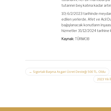
tutarının beş katına kadar art
10) 6/2/2023 tarihinde meydan
edilen yerlerde, Afet ve Acil
bağışlanacak konutların inşaas
hizmetler 31/12/2024 tarihine
Kaynak:
TÜRMOB
Post
←
Sigortalı Başına Asgari Ücret Desteği 500 TL. Oldu
navigation
2023 Yılı