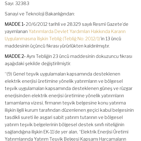
Sayı: 32383
Sanayi ve Teknoloji Bakanlığından:
MADDE 1-
20/6/2012 tarihli ve 28329 sayılı Resmî Gazete’de
yayımlanan
Yatırımlarda Devlet Yardımları Hakkında Kararın
Uygulanmasına İlişkin Tebliğ (Tebliğ No: 2012/1)
’in 13 üncü
maddesinin üçüncü fıkrası yürürlükten kaldırılmıştır.
MADDE 2-
Aynı Tebliğin 23 üncü maddesinin dokuzuncu fıkrası
aşağıdaki şekilde değiştirilmiştir.
“(9) Genel teşvik uygulamaları kapsamında desteklenen
elektrik enerjisi üretimine yönelik yatırımların ve bölgesel
teşvik uygulamaları kapsamında desteklenen güneş ve rüzgar
enerjisinden elektrik enerjisi üretimine yönelik yatırımların
tamamlama vizesi, firmanın teşvik belgesine konu yatırıma
ilişkin ilgili kurum tarafından düzenlenen geçici kabul belgesinin
tasdikli sureti ile asgari sabit yatırım tutarının ve bölgesel
yatırım teşvik belgelerinin bölgesel destek sınıfı niteliğinin
sağlandığına ilişkin EK-11’de yer alan, “Elektrik Enerjisi Üretimi
Yatırımlarında Yatırım Teşvik Belgesi Kapsamı Harcamaların