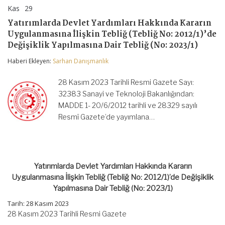
Kas
29
Yatırımlarda
yorumlar kapalı
Devlet
Yatırımlarda Devlet Yardımları Hakkında Kararın
Yardımları
Uygulanmasına İlişkin Tebliğ (Tebliğ No: 2012/1)’de
Hakkında
Kararın
Değişiklik Yapılmasına Dair Tebliğ (No: 2023/1)
Uygulanmasına
İlişkin
Haberi Ekleyen:
Sarhan Danışmanlık
Tebliğ
(Tebliğ
28 Kasım 2023 Tarihli Resmi Gazete Sayı:
No:
2012/1)’de
32383 Sanayi ve Teknoloji Bakanlığından:
Değişiklik
MADDE 1- 20/6/2012 tarihli ve 28329 sayılı
Yapılmasına
Resmî Gazete’de yayımlana…
Dair
Tebliğ
(No:
2023/1)
için
Yatırımlarda Devlet Yardımları Hakkında Kararın
Uygulanmasına İlişkin Tebliğ (Tebliğ No: 2012/1)’de Değişiklik
Yapılmasına Dair Tebliğ (No: 2023/1)
Tarih: 28 Kasım 2023
28 Kasım 2023 Tarihli Resmi Gazete