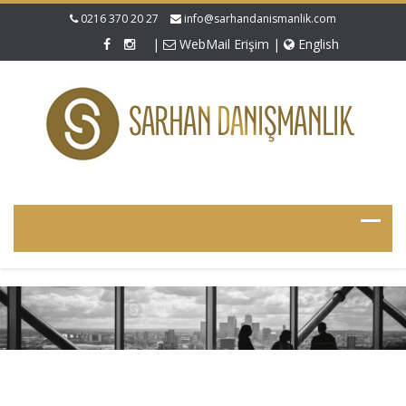
0216 370 20 27
info@sarhandanismanlik.com
|
WebMail Erişim
|
English