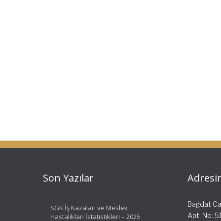
navigation
Son Yazılar
Adresi
Bağdat Cad
SGK İş Kazaları ve Meslek
Apt. No: 
Hastalıkları İstatistikleri – 2025