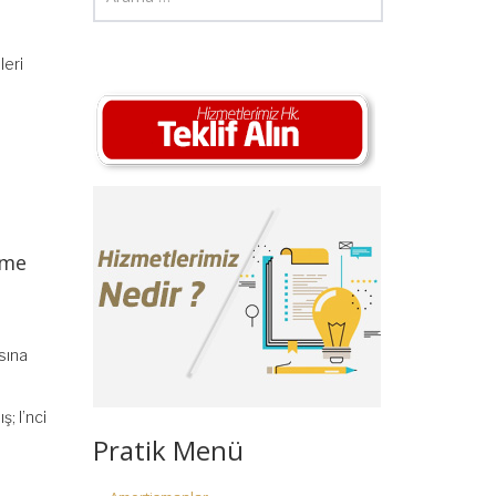
leri
rme
sına
; I’nci
Pratik Menü