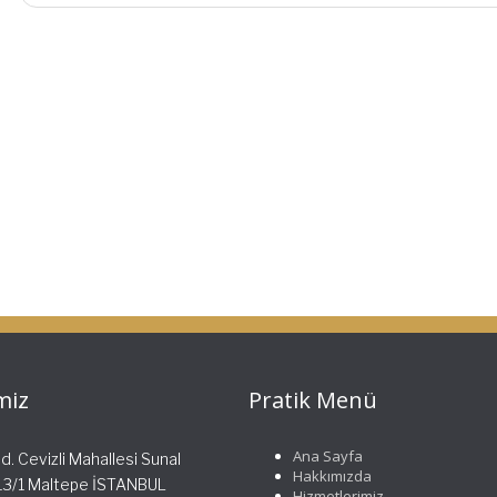
miz
Pratik Menü
Ana Sayfa
. Cevizli Mahallesi Sunal
Hakkımızda
513/1 Maltepe İSTANBUL
Hizmetlerimiz