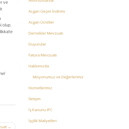
Amortismanlar
er ve
r.
Asgari Geçim İndirimi
u
Asgari Ücretler
i olup;
dikkate
Dernekler Mevzuatı
Duyurular
Fatura Mevzuatı
Hakkımızda
nel
Misyonumuz ve Değerlerimiz
Hizmetlerimiz
İletişim
İş Kanunu IPC
İşçilik Maliyetleri
vzuat
→