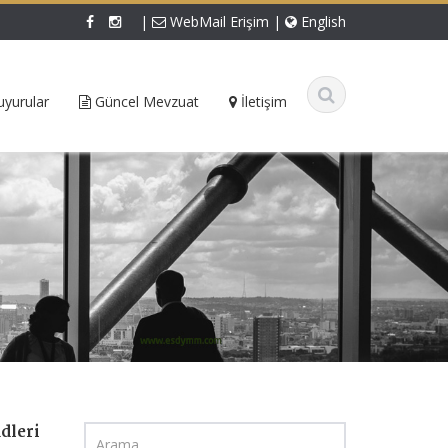
|
WebMail Erişim
|
English
yurular
Güncel Mevzuat
İletişim
dleri