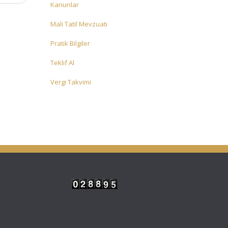
Kanunlar
Mali Tatil Mevzuatı
Pratik Bilgiler
Teklif Al
Vergi Takvimi