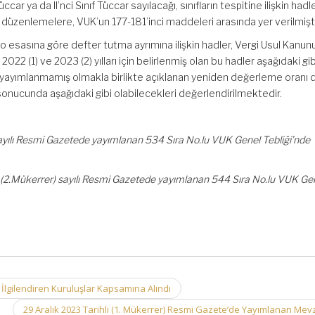
üccar ya da II’nci Sınıf Tüccar sayılacağı, sınıfların tespitine ilişkin hadl
kin düzenlemelere, VUK’un 177-181’inci maddeleri arasında yer verilmişti
o esasına göre defter tutma ayrımına ilişkin hadler, Vergi Usul Kanun
2022 (1) ve 2023 (2) yılları için belirlenmiş olan bu hadler aşağıdaki gib
üz yayımlanmamış olmakla birlikte açıklanan yeniden değerleme oranı 
sonucunda aşağıdaki gibi olabilecekleri değerlendirilmektedir.
 sayılı Resmi Gazetede yayımlanan 534 Sıra No.lu VUK Genel Tebliği’nde
9 (2.Mükerrer) sayılı Resmi Gazetede yayımlanan 544 Sıra No.lu VUK Ge
İlgilendiren Kuruluşlar Kapsamına Alındı
29 Aralık 2023 Tarihli (1. Mükerrer) Resmi Gazete’de Yayımlanan Me