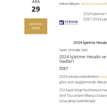
ARA
Haberi Ekleyen:
Sarhan Danışmanlı
29
2024 İşletme H
ÖZET 2024 yılı
2024
yorumlar
İşletme
kapalı
Hesabı
ve
Bilanço
2024 İşletme Hesabı 
Esasına
Göre
Tarih: 29 Aralık 2023
Defter
2024 İşletme Hesabı ve
Tutma
ve
Hadleri
Sınıf
Değiştirme
ÖZET
Hadleri
için
2024 yılında mükelleflerin
Verg
göre sınıf değiştirmede dikkat
213 Sayılı Vergi Usul Kanunu’n
Sınıf Tüccarların Bilanço Esasın
tutacakları belirtilmiştir.