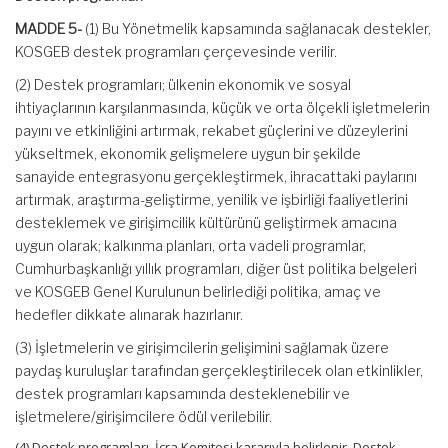
MADDE 5-
(1) Bu Yönetmelik kapsamında sağlanacak destekler,
KOSGEB destek programları çerçevesinde verilir.
(2) Destek programları; ülkenin ekonomik ve sosyal
ihtiyaçlarının karşılanmasında, küçük ve orta ölçekli işletmelerin
payını ve etkinliğini artırmak, rekabet güçlerini ve düzeylerini
yükseltmek, ekonomik gelişmelere uygun bir şekilde
sanayide entegrasyonu gerçekleştirmek, ihracattaki paylarını
artırmak, araştırma-geliştirme, yenilik ve işbirliği faaliyetlerini
desteklemek ve girişimcilik kültürünü geliştirmek amacına
uygun olarak; kalkınma planları, orta vadeli programlar,
Cumhurbaşkanlığı yıllık programları, diğer üst politika belgeleri
ve KOSGEB Genel Kurulunun belirlediği politika, amaç ve
hedefler dikkate alınarak hazırlanır.
(3) İşletmelerin ve girişimcilerin gelişimini sağlamak üzere
paydaş kuruluşlar tarafından gerçekleştirilecek olan etkinlikler,
destek programları kapsamında desteklenebilir ve
işletmelere/girişimcilere ödül verilebilir.
(4) Destek programları, İcra Komitesi kararıyla belirlenir. Destek