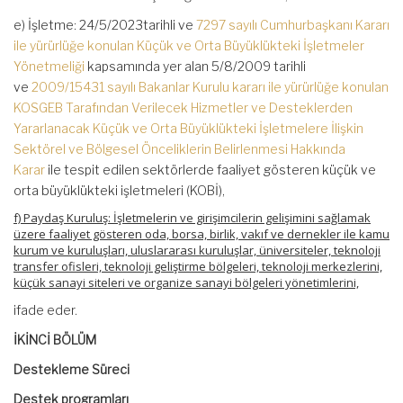
e) İşletme: 24/5/2023tarihli ve
7297 sayılı Cumhurbaşkanı Kararı
ile yürürlüğe konulan Küçük ve Orta Büyüklükteki İşletmeler
Yönetmeliği
kapsamında yer alan 5/8/2009 tarihli
ve
2009/15431 sayılı Bakanlar Kurulu kararı ile yürürlüğe konulan
KOSGEB Tarafından Verilecek Hizmetler ve Desteklerden
Yararlanacak Küçük ve Orta Büyüklükteki İşletmelere İlişkin
Sektörel ve Bölgesel Önceliklerin Belirlenmesi Hakkında
Karar
ile tespit edilen sektörlerde faaliyet gösteren küçük ve
orta büyüklükteki işletmeleri (KOBİ),
f) Paydaş Kuruluş: İşletmelerin ve girişimcilerin gelişimini sağlamak
üzere faaliyet gösteren oda, borsa, birlik, vakıf ve dernekler ile kamu
kurum ve kuruluşları, uluslararası kuruluşlar, üniversiteler, teknoloji
transfer ofisleri, teknoloji geliştirme bölgeleri, teknoloji merkezlerini,
küçük sanayi siteleri ve organize sanayi bölgeleri yönetimlerini,
ifade eder.
İKİNCİ BÖLÜM
Destekleme Süreci
Destek programları