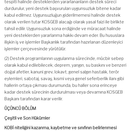
tespiti halinde desteklerden yararlananların destek süreci
durdurulur, yeni destek başvuruları uygunsuzluk bitene kadar
kabul edilmez. Uygunsuzluğun giderilmemesi halinde destek
olarak verilen tutar KOSGEB alacağı olarak yasal faizi ile birlikte
tahsil edilir. Uygunsuzluk sona erdiğinde ve müracaat halinde
yeni desteklerden yararlanma hakkı devam eder. Bu hususlara
ilişkin iş ve işlemler Başkanlık tarafından hazırlanan düzenleyici
işlemler çerçevesinde yürütülür.
(2) Destek programlarının uygulanma sürecinde, mücbir sebep
olarak kabul edilebilecek; deprem, yangın, su baskını ve benzeri
doğal afetler, kanuni grev, lokavt, genel salgın hastalık, terör
eylemleri, sabotaj, savaş, kısmi veya genel seferberlik ilanı gibi
hallerin ortaya çıkması durumunda, bu haller sona erinceye
kadar destek sürecinin durdurulması veya devamına KOSGEB
Başkanı tarafından karar verilir.
ÜÇÜNCÜ BÖLÜM
Çeşitli ve Son Hükümler
KOBİ niteliğini kazanma, kaybetme ve sınıfının belirlenmesi