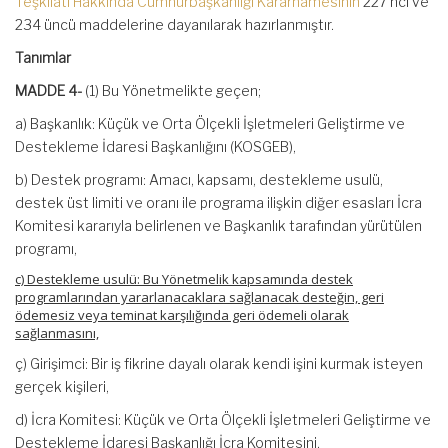
Teşkilatı Hakkında Cumhurbaşkanlığı Kararnamesinin
227 nci ve
234 üncü maddelerine dayanılarak hazırlanmıştır.
Tanımlar
MADDE 4-
(1) Bu Yönetmelikte geçen;
a) Başkanlık: Küçük ve Orta Ölçekli İşletmeleri Geliştirme ve
Destekleme İdaresi Başkanlığını (KOSGEB),
b) Destek programı: Amacı, kapsamı, destekleme usulü,
destek üst limiti ve oranı ile programa ilişkin diğer esasları İcra
Komitesi kararıyla belirlenen ve Başkanlık tarafından yürütülen
programı,
c) Destekleme usulü: Bu Yönetmelik kapsamında destek
programlarından yararlanacaklara sağlanacak desteğin, geri
ödemesiz veya teminat karşılığında geri ödemeli olarak
sağlanmasını,
ç) Girişimci: Bir iş fikrine dayalı olarak kendi işini kurmak isteyen
gerçek kişileri,
d) İcra Komitesi: Küçük ve Orta Ölçekli İşletmeleri Geliştirme ve
Destekleme İdaresi Başkanlığı İcra Komitesini,