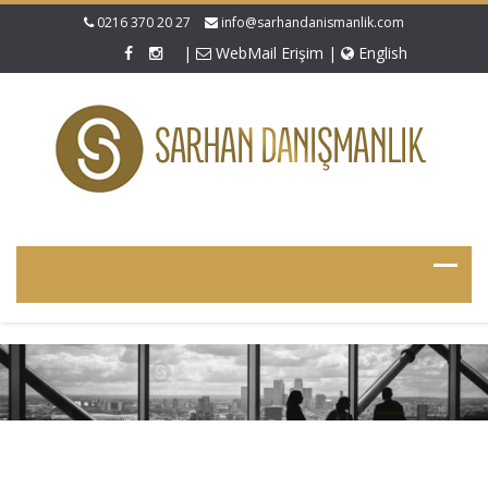
0216 370 20 27
info@sarhandanismanlik.com
|
WebMail Erişim
|
English