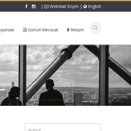
|
WebMail Erişim
|
English
yurular
Güncel Mevzuat
İletişim