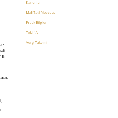
Kanunlar
Mali Tatil Mevzuatı
Pratik Bilgiler
Teklif Al
Vergi Takvimi
rak
ali
2415
adır.
i,
n