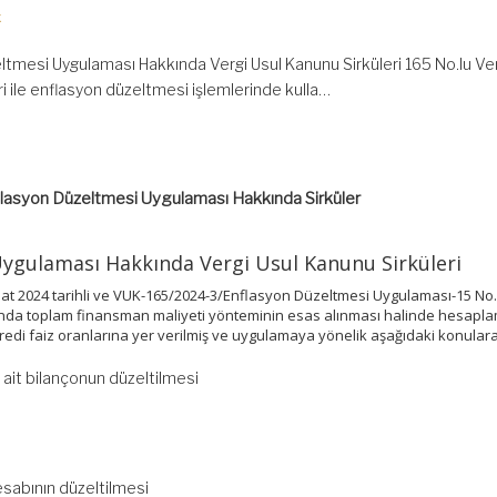
k
ltmesi Uygulaması Hakkında Vergi Usul Kanunu Sirküleri 165 No.lu Ver
i ile enflasyon düzeltmesi işlemlerinde kulla…
lasyon Düzeltmesi Uygulaması Hakkında Sirküler
ygulaması Hakkında Vergi Usul Kanunu Sirküleri
ubat 2024 tarihli ve VUK-165/2024-3/Enflasyon Düzeltmesi Uygulaması-15 No.
nda toplam finansman maliyeti yönteminin esas alınması halinde hesapl
kredi faiz oranlarına yer verilmiş ve uygulamaya yönelik aşağıdaki konulara 
it bilançonun düzeltilmesi
esabının düzeltilmesi