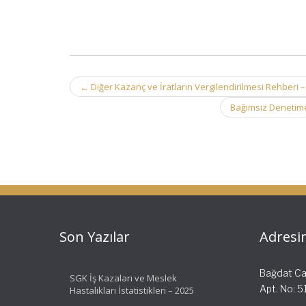
Post
←
Diğer Kazanç ve İratların Vergilendirilmesi Rehberi – 
navigation
Bağımsız Denetime 
Son Yazılar
Adresi
Bağdat Cad
SGK İş Kazaları ve Meslek
Apt. No: 
Hastalıkları İstatistikleri – 2025