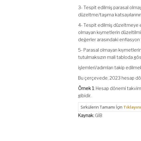
3- Tespit edilmiş parasal olm
düzeltme/taşıma katsayılarının
4- Tespit edilmiş düzeltmeye es
olmayan kıymetlerin düzeltilmi
değerler arasındaki enflasyon fa
5- Parasal olmayan kıymetlerin
tutulmaksızın mali tabloda gö
işlemleri/adımları takip edilmek
Bu çerçevede, 2023 hesap dönem
Örnek 1
: Hesap dönemi takvim y
gibidir.
Sirkülerin Tamamı İçin
Tıklayın
Kaynak:
GİB