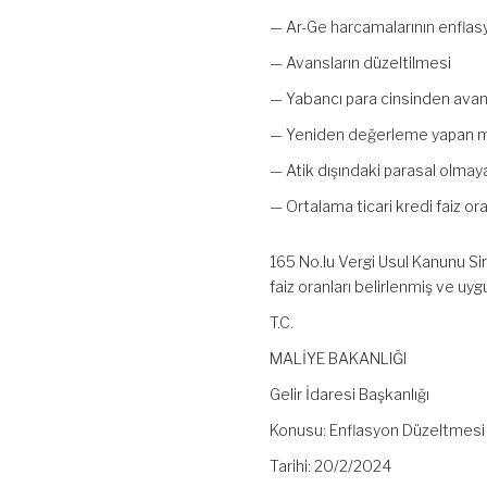
— Ar-Ge harcamalarının enflas
— Avansların düzeltilmesi
— Yabancı para cinsinden avans
— Yeniden değerleme yapan m
— Atik dışındaki parasal olmaya
— Ortalama ticari kredi faiz o
165 No.lu Vergi Usul Kanunu Sir
faiz oranları belirlenmiş ve uyg
T.C.
MALİYE BAKANLIĞI
Gelir İdaresi Başkanlığı
Konusu: Enflasyon Düzeltmesi
Tarihi: 20/2/2024