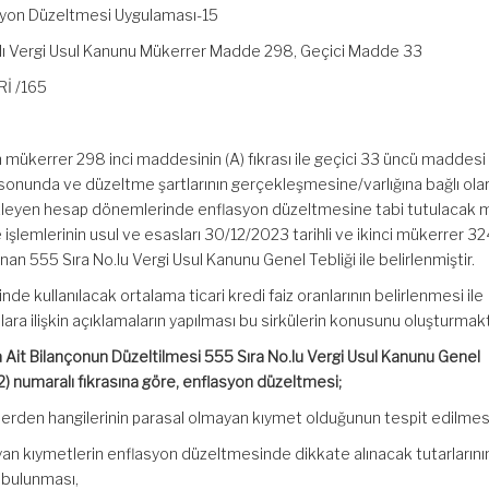
syon Düzeltmesi Uygulaması-15
ayılı Vergi Usul Kanunu Mükerrer Madde 298, Geçici Madde 33
İ /165
n mükerrer 298 inci maddesinin (A) fıkrası ile geçici 33 üncü maddesi
onunda ve düzeltme şartlarının gerçekleşmesine/varlığına bağlı ola
) izleyen hesap dönemlerinde enflasyon düzeltmesine tabi tutulacak m
işlemlerinin usul ve esasları 30/12/2023 tarihli ve ikinci mükerrer 3
an 555 Sıra No.lu Vergi Usul Kanunu Genel Tebliği ile belirlenmiştir.
e kullanılacak ortalama ticari kredi faiz oranlarının belirlenmesi ile
ara ilişkin açıklamaların yapılması bu sirkülerin konusunu oluşturmakt
it Bilançonun Düzeltilmesi 555 Sıra No.lu Vergi Usul Kanunu Genel
2) numaralı fıkrasına göre, enflasyon düzeltmesi;
tlerden hangilerinin parasal olmayan kıymet olduğunun tespit edilmes
yan kıymetlerin enflasyon düzeltmesinde dikkate alınacak tutarlarını
 bulunması,