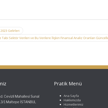
2023 Gelirleri
Tabi Sektör Verileri ve Bu Verilere İlişkin Finansal Analiz Oranları Güncel
miz
Pratik Menü
Ana Sayfa
. Cevizli Mahallesi Sunal
Hakkımızda
513/1 Maltepe İSTANBUL
Hizmetlerimiz