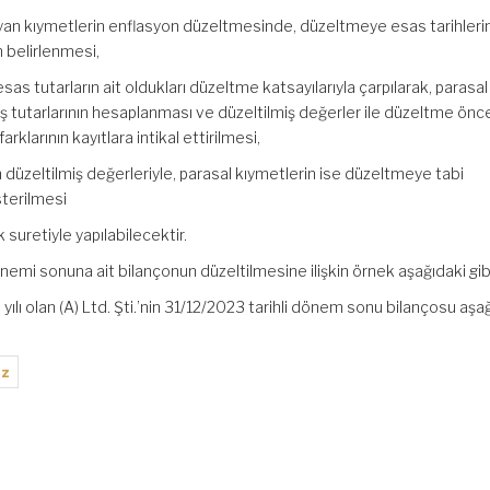
ayan kıymetlerin enflasyon düzeltmesinde, düzeltmeye esas tarihleri
 belirlenmesi,
as tutarların ait oldukları düzeltme katsayılarıyla çarpılarak, parasal
ş tutarlarının hesaplanması ve düzeltilmiş değerler ile düzeltme önc
rklarının kayıtlara intikal ettirilmesi,
 düzeltilmiş değerleriyle, parasal kıymetlerin ise düzeltmeye tabi
sterilmesi
 suretiyle yapılabilecektir.
i sonuna ait bilançonun düzeltilmesine ilişkin örnek aşağıdaki gibi
ılı olan (A) Ltd. Şti.’nin 31/12/2023 tarihli dönem sonu bilançosu aşa
ız