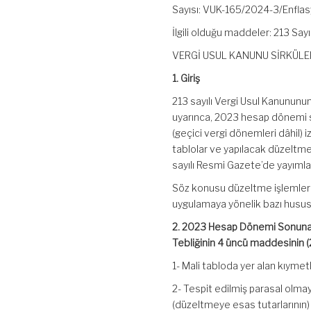
Sayısı: VUK-165/2024-3/Enfla
İlgili olduğu maddeler: 213 S
VERGİ USUL KANUNU SİRKÜLER
1. Giriş
213 sayılı Vergi Usul Kanununu
uyarınca, 2023 hesap dönemi s
(geçici vergi dönemleri dâhil
tablolar ve yapılacak düzeltme 
sayılı Resmi Gazete’de yayımlan
Söz konusu düzeltme işlemlerind
uygulamaya yönelik bazı hususl
2. 2023 Hesap Dönemi Sonuna A
Tebliğinin 4 üncü maddesinin (
1- Mali tabloda yer alan kıyme
2- Tespit edilmiş parasal olma
(düzeltmeye esas tutarlarının)