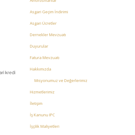
Amortismanlar
Asgari Geçim İndirimi
Asgari Ücretler
Dernekler Mevzuatı
Duyurular
Fatura Mevzuatı
Hakkımızda
ari kredi
Misyonumuz ve Değerlerimiz
Hizmetlerimiz
İletişim
İş Kanunu IPC
İşçilik Maliyetleri