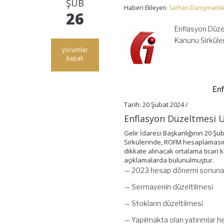
ŞUB
Haberi Ekleyen:
Sarhan Danışmanlı
26
Enflasyon Düze
Kanunu Sirküler
Enflasyon
yorumlar
Düzeltmesi
kapalı
Uygulaması
Hakkında
Sirküler
Enf
için
Tarih: 20 Şubat 2024 /
Enflasyon Düzeltmesi U
Gelir İdaresi Başkanlığının 20 Ş
Sirkülerinde, ROFM hesaplaması
dikkate alınacak ortalama ticari 
açıklamalarda bulunulmuştur.
— 2023 hesap dönemi sonuna a
— Sermayenin düzeltilmesi
— Stokların düzeltilmesi
— Yapılmakta olan yatırımlar h