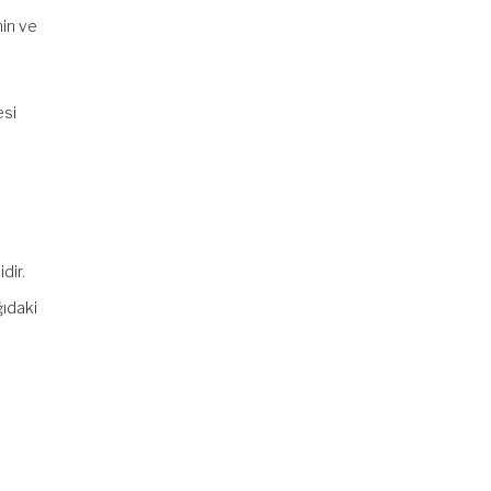
nin ve
esi
dir.
ğıdaki