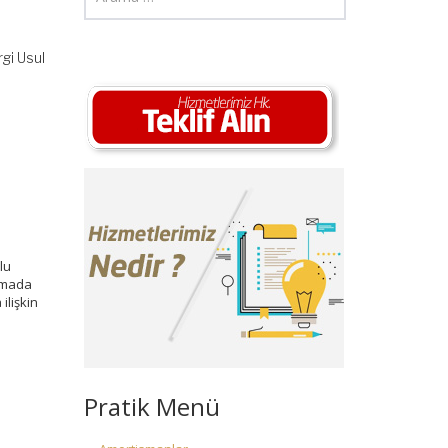
gi Usul
lu
amada
ilişkin
Pratik Menü