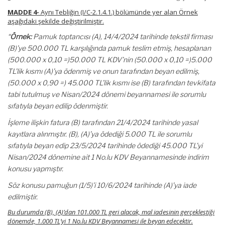
MADDE 4-
Aynı Tebliğin (I/C-2.1.4.1.) bölümünde yer alan Örnek
aşağıdaki şekilde değiştirilmiştir.
“
Örnek:
Pamuk toptancısı (A), 14/4/2024 tarihinde tekstil firması
(B)’ye 500.000 TL karşılığında pamuk teslim etmiş, hesaplanan
(500.000 x 0,10 =)50.000 TL KDV’nin (50.000 x 0,10 =)5.000
TL’lik kısmı (A)’ya ödenmiş ve onun tarafından beyan edilmiş,
(50.000 x 0,90 =) 45.000 TL’lik kısmı ise (B) tarafından tevkifata
tabi tutulmuş ve Nisan/2024 dönemi beyannamesi ile sorumlu
sıfatıyla beyan edilip ödenmiştir.
İşleme ilişkin fatura (B) tarafından 21/4/2024 tarihinde yasal
kayıtlara alınmıştır. (B), (A)’ya ödediği 5.000 TL ile sorumlu
sıfatıyla beyan edip 23/5/2024 tarihinde ödediği 45.000 TL’yi
Nisan/2024 dönemine ait 1 No.lu KDV Beyannamesinde indirim
konusu yapmıştır.
Söz konusu pamuğun (1/5)’i 10/6/2024 tarihinde (A)’ya iade
edilmiştir.
Bu durumda (B), (A)’dan 101.000 TL geri alacak, mal iadesinin gerçekleştiği
dönemde, 1.000 TL’yi 1 No.lu KDV Beyannamesi ile beyan edecektir.