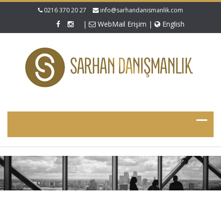
0216 370 20 27
info@sarhandanismanlik.com
|
WebMail Erişim
|
English