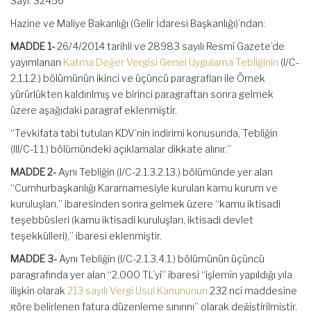
Sayı: 32456
Hazine ve Maliye Bakanlığı (Gelir İdaresi Başkanlığı)’ndan:
MADDE 1-
26/4/2014 tarihli ve 28983 sayılı Resmî Gazete’de
yayımlanan
Katma Değer Vergisi Genel Uygulama Tebliğinin
(I/C-
2.1.1.2.) bölümünün ikinci ve üçüncü paragrafları ile Örnek
yürürlükten kaldırılmış ve birinci paragraftan sonra gelmek
üzere aşağıdaki paragraf eklenmiştir.
“Tevkifata tabi tutulan KDV’nin indirimi konusunda, Tebliğin
(III/C-1.1.) bölümündeki açıklamalar dikkate alınır.”
MADDE 2-
Aynı Tebliğin (I/C-2.1.3.2.13.) bölümünde yer alan
“Cumhurbaşkanlığı Kararnamesiyle kurulan kamu kurum ve
kuruluşları,” ibaresinden sonra gelmek üzere “kamu iktisadi
teşebbüsleri (kamu iktisadi kuruluşları, iktisadi devlet
teşekkülleri),” ibaresi eklenmiştir.
MADDE 3-
Aynı Tebliğin (I/C-2.1.3.4.1.) bölümünün üçüncü
paragrafında yer alan “2.000 TL’yi” ibaresi “işlemin yapıldığı yıla
ilişkin olarak
213 sayılı Vergi Usul Kanununun
232 nci maddesine
göre belirlenen fatura düzenleme sınırını” olarak değiştirilmiştir.