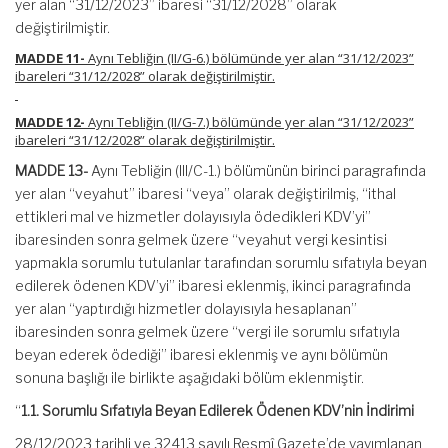
yer alan “31/12/2023” ibaresi “31/12/2028” olarak
değiştirilmiştir.
MADDE 11-
Aynı Tebliğin (II/G-6.) bölümünde yer alan “31/12/2023”
ibareleri “31/12/2028” olarak değiştirilmiştir.
MADDE 12-
Aynı Tebliğin (II/G-7.) bölümünde yer alan “31/12/2023”
ibareleri “31/12/2028” olarak değiştirilmiştir.
MADDE 13-
Aynı Tebliğin (III/C-1.) bölümünün birinci paragrafında
yer alan “veyahut” ibaresi “veya” olarak değiştirilmiş, “ithal
ettikleri mal ve hizmetler dolayısıyla ödedikleri KDV’yi”
ibaresinden sonra gelmek üzere “veyahut vergi kesintisi
yapmakla sorumlu tutulanlar tarafından sorumlu sıfatıyla beyan
edilerek ödenen KDV’yi” ibaresi eklenmiş, ikinci paragrafında
yer alan “yaptırdığı hizmetler dolayısıyla hesaplanan”
ibaresinden sonra gelmek üzere “vergi ile sorumlu sıfatıyla
beyan ederek ödediği” ibaresi eklenmiş ve aynı bölümün
sonuna başlığı ile birlikte aşağıdaki bölüm eklenmiştir.
“
1.1. Sorumlu Sıfatıyla Beyan Edilerek Ödenen KDV’nin İndirimi
28/12/2023 tarihli ve 32413 sayılı Resmî Gazete’de yayımlanan