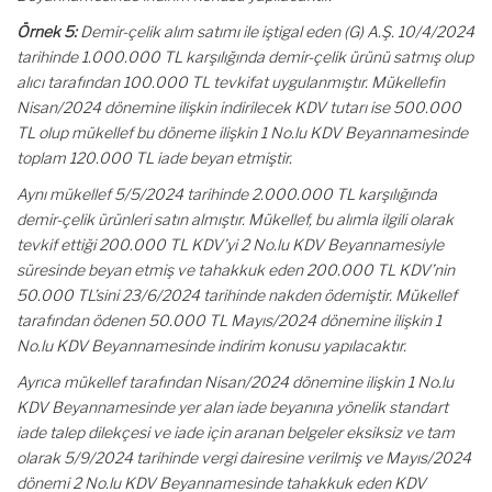
Örnek 5:
Demir-çelik alım satımı ile iştigal eden (G) A.Ş. 10/4/2024
tarihinde 1.000.000 TL karşılığında demir-çelik ürünü satmış olup
alıcı tarafından 100.000 TL tevkifat uygulanmıştır. Mükellefin
Nisan/2024 dönemine ilişkin indirilecek KDV tutarı ise 500.000
TL olup mükellef bu döneme ilişkin 1 No.lu KDV Beyannamesinde
toplam 120.000 TL iade beyan etmiştir.
Aynı mükellef 5/5/2024 tarihinde 2.000.000 TL karşılığında
demir-çelik ürünleri satın almıştır. Mükellef, bu alımla ilgili olarak
tevkif ettiği 200.000 TL KDV’yi 2 No.lu KDV Beyannamesiyle
süresinde beyan etmiş ve tahakkuk eden 200.000 TL KDV’nin
50.000 TL’sini 23/6/2024 tarihinde nakden ödemiştir. Mükellef
tarafından ödenen 50.000 TL Mayıs/2024 dönemine ilişkin 1
No.lu KDV Beyannamesinde indirim konusu yapılacaktır.
Ayrıca mükellef tarafından Nisan/2024 dönemine ilişkin 1 No.lu
KDV Beyannamesinde yer alan iade beyanına yönelik standart
iade talep dilekçesi ve iade için aranan belgeler eksiksiz ve tam
olarak 5/9/2024 tarihinde vergi dairesine verilmiş ve Mayıs/2024
dönemi 2 No.lu KDV Beyannamesinde tahakkuk eden KDV