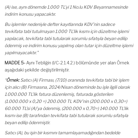
(A) ise, aynı dönemde 1.000 TL’yi 1 No.lu KDV Beyannamesinde
indirim konusu yapacaktır.
Bu işlemler nedeniyle defter kayıtlarında KDV’nin sadece
tevkifata tabi tutulmayan 1.000 TL’lik kısmı için düzeltme işlemi
yapılacak, tevkifata tabi tutularak sorumlu sıfatıyla beyan edilip
ödenmiş ve indirim konusu yapılmış olan tutar için düzeltme işlemi
yapılmayacaktır.”
MADDE 5-
Aynı Tebliğin (I/C-2.1.4.2.) bölümünde yer alan Örnek
aşağıdaki şekilde değiştirilmiştir.
“
Örnek:
Satıcı (A) Firması, (7/10) oranında tevkifata tabi bir işlem
için alıcı (B) Firmasına, 2024/Nisan döneminde bu işle ilgili olarak
1.000.000 TL’lik fatura düzenlemiş, faturada gösterilen
(1.000.000 x 0,20 =) 200.000 TL KDV’nin (200.000 x 0,30=)
60.000 TL’si (A)’ya ödenmiş, (200.000 x 0,70=) 140.000 TL’lik
kısmı ise (B) tarafından tevkifata tabi tutularak sorumlu sıfatıyla
beyan edilip ödenmiştir.
Satıcı (A), bu işin bir kısmını tamamlayamadığından bedelde