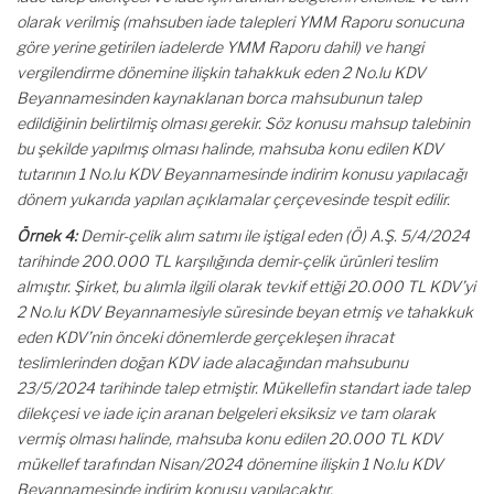
olarak verilmiş (mahsuben iade talepleri YMM Raporu sonucuna
göre yerine getirilen iadelerde YMM Raporu dahil) ve hangi
vergilendirme dönemine ilişkin tahakkuk eden 2 No.lu KDV
Beyannamesinden kaynaklanan borca mahsubunun talep
edildiğinin belirtilmiş olması gerekir. Söz konusu mahsup talebinin
bu şekilde yapılmış olması halinde, mahsuba konu edilen KDV
tutarının 1 No.lu KDV Beyannamesinde indirim konusu yapılacağı
dönem yukarıda yapılan açıklamalar çerçevesinde tespit edilir.
Örnek 4:
Demir-çelik alım satımı ile iştigal eden (Ö) A.Ş. 5/4/2024
tarihinde 200.000 TL karşılığında demir-çelik ürünleri teslim
almıştır. Şirket, bu alımla ilgili olarak tevkif ettiği 20.000 TL KDV’yi
2 No.lu KDV Beyannamesiyle süresinde beyan etmiş ve tahakkuk
eden KDV’nin önceki dönemlerde gerçekleşen ihracat
teslimlerinden doğan KDV iade alacağından mahsubunu
23/5/2024 tarihinde talep etmiştir. Mükellefin standart iade talep
dilekçesi ve iade için aranan belgeleri eksiksiz ve tam olarak
vermiş olması halinde, mahsuba konu edilen 20.000 TL KDV
mükellef tarafından Nisan/2024 dönemine ilişkin 1 No.lu KDV
Beyannamesinde indirim konusu yapılacaktır.