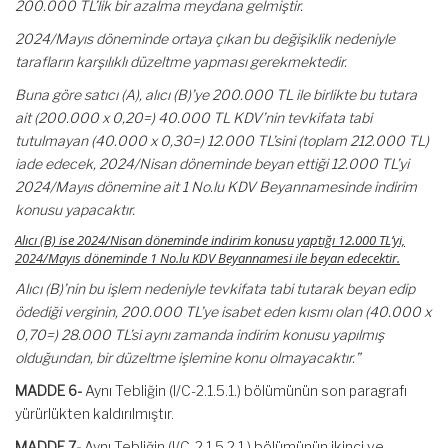
200.000 TL’lik bir azalma meydana gelmiştir.
2024/Mayıs döneminde ortaya çıkan bu değişiklik nedeniyle
tarafların karşılıklı düzeltme yapması gerekmektedir.
Buna göre satıcı (A), alıcı (B)’ye 200.000 TL ile birlikte bu tutara
ait (200.000 x 0,20=) 40.000 TL KDV’nin tevkifata tabi
tutulmayan (40.000 x 0,30=) 12.000 TL’sini (toplam 212.000 TL)
iade edecek, 2024/Nisan döneminde beyan ettiği 12.000 TL’yi
2024/Mayıs dönemine ait 1 No.lu KDV Beyannamesinde indirim
konusu yapacaktır.
Alıcı (B) ise 2024/Nisan döneminde indirim konusu yaptığı 12.000 TL’yi,
2024/Mayıs döneminde 1 No.lu KDV Beyannamesi ile beyan edecektir.
Alıcı (B)’nin bu işlem nedeniyle tevkifata tabi tutarak beyan edip
ödediği verginin, 200.000 TL’ye isabet eden kısmı olan (40.000 x
0,70=) 28.000 TL’si aynı zamanda indirim konusu yapılmış
olduğundan, bir düzeltme işlemine konu olmayacaktır.”
MADDE 6-
Aynı Tebliğin (I/C-2.1.5.1.) bölümünün son paragrafı
yürürlükten kaldırılmıştır.
MADDE 7-
Aynı Tebliğin (I/C-2.1.5.2.1.) bölümünün ikinci ve