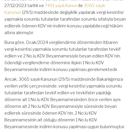
27/12/2023 tarihli ve
7491 sayılı Kanun
ile
3065 sayılı
Kanunun
(29/1) maddesinde değişiklik yapılarak vergi kesintisi
yapmakla sorumlu tutulanlar tarafından sorumlu sıfatıyla beyan
edilerek ödenen KDV’nin indirim konusu yapılabileceği hüküm
altına alınmıştır.
Buna göre, Ocak/2024 vergilendirme döneminden itibaren
vergi kesintisi yapmakla sorumlu tutulanlar tarafından tevkif
edilen ve 2 No.lu KDV Beyannamesiyle beyan edilen KDV’nin,
ödendiği vergilendirme dönemine ilişkin 1 No.lu KDV
Beyannamesinde indirim konusu yapılması gerekmektedir.
Ancak, 3065 sayılı Kanunun (29/5) maddesinde Bakanlığımıza
verilen yetki çerçevesinde, vergi kesintisi yapmakla sorumlu
tutulanlar tarafından tevkif edilen ve tevkifatın yapıldığı
döneme ait 1 No.lu KDV Beyannamesinden önce verilen aynı
döneme ait 2 No.lu KDV Beyannamesiyle süresinde beyan
edilerek süresinde ödenen KDV’nin, 2 No.lu KDV
Beyannamesinin ait olduğu dönemin 1 No.lu KDV
Beyannamesinde indirim konusu yapılması uygun bulunmuştur.