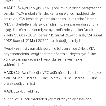
uygulanmaz.”
MADDE 15-
Aynı Tebliğin (V/B-3.) bölümünün birinci paragrafında
yer alan “KDV mükellefleriyle; Kanunun 9 uncu maddesinde
belirtilen, KDV kesintisi yapmakla sorumlu tutulanlar,” ibaresi
“KDV mükellefleri” olarak değiştirilmiş, aynı paragrafın sonuna
aşağıdaki cümle eklenmiş ve aynı bölümde yer alan Örnek
2’deki “15 Ocak 2012” ibaresi “15 Şubat 2024” olarak, “24 Şubat
2012” ibaresi “21 Mart 2024” olarak değiştirilmiştir.
“Vergi kesintisi yapmakla sorumlu tutulanlar ise 2 No.lu KDV
beyannamelerini, vergilendirme dönemini izleyen ayın 21 inci
günü akşamına kadar ilgili vergi dairesine vermekle
yükümlüdür.”
MADDE 16-
Aynı Tebliğin (V/D) bölümünün ikinci paragrafında yer
alan “24 üncü” ibaresi “21 inci” olarak, “26 ncı” ibaresi “23 üncü”
olarak değiştirilmiştir.
MADDE 17-
Bu Tebliğin;
a) 2 nci ve 3 üncü maddeleri yayımını izleyen ayın başında,