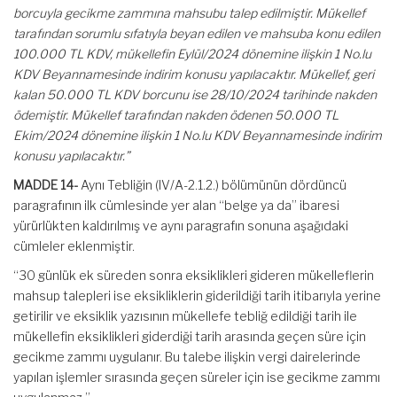
borcuyla gecikme zammına mahsubu talep edilmiştir. Mükellef
tarafından sorumlu sıfatıyla beyan edilen ve mahsuba konu edilen
100.000 TL KDV, mükellefin Eylül/2024 dönemine ilişkin 1 No.lu
KDV Beyannamesinde indirim konusu yapılacaktır. Mükellef, geri
kalan 50.000 TL KDV borcunu ise 28/10/2024 tarihinde nakden
ödemiştir. Mükellef tarafından nakden ödenen 50.000 TL
Ekim/2024 dönemine ilişkin 1 No.lu KDV Beyannamesinde indirim
konusu yapılacaktır.”
MADDE 14-
Aynı Tebliğin (IV/A-2.1.2.) bölümünün dördüncü
paragrafının ilk cümlesinde yer alan “belge ya da” ibaresi
yürürlükten kaldırılmış ve aynı paragrafın sonuna aşağıdaki
cümleler eklenmiştir.
“30 günlük ek süreden sonra eksiklikleri gideren mükelleflerin
mahsup talepleri ise eksikliklerin giderildiği tarih itibarıyla yerine
getirilir ve eksiklik yazısının mükellefe tebliğ edildiği tarih ile
mükellefin eksiklikleri giderdiği tarih arasında geçen süre için
gecikme zammı uygulanır. Bu talebe ilişkin vergi dairelerinde
yapılan işlemler sırasında geçen süreler için ise gecikme zammı