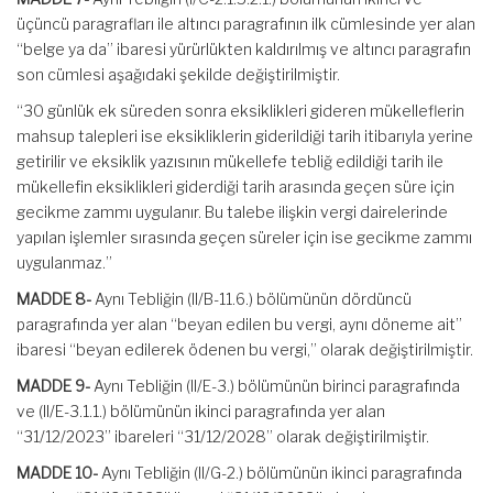
üçüncü paragrafları ile altıncı paragrafının ilk cümlesinde yer alan
“belge ya da” ibaresi yürürlükten kaldırılmış ve altıncı paragrafın
son cümlesi aşağıdaki şekilde değiştirilmiştir.
“30 günlük ek süreden sonra eksiklikleri gideren mükelleflerin
mahsup talepleri ise eksikliklerin giderildiği tarih itibarıyla yerine
getirilir ve eksiklik yazısının mükellefe tebliğ edildiği tarih ile
mükellefin eksiklikleri giderdiği tarih arasında geçen süre için
gecikme zammı uygulanır. Bu talebe ilişkin vergi dairelerinde
yapılan işlemler sırasında geçen süreler için ise gecikme zammı
uygulanmaz.”
MADDE 8-
Aynı Tebliğin (II/B-11.6.) bölümünün dördüncü
paragrafında yer alan “beyan edilen bu vergi, aynı döneme ait”
ibaresi “beyan edilerek ödenen bu vergi,” olarak değiştirilmiştir.
MADDE 9-
Aynı Tebliğin (II/E-3.) bölümünün birinci paragrafında
ve (II/E-3.1.1.) bölümünün ikinci paragrafında yer alan
“31/12/2023” ibareleri “31/12/2028” olarak değiştirilmiştir.
MADDE 10-
Aynı Tebliğin (II/G-2.) bölümünün ikinci paragrafında