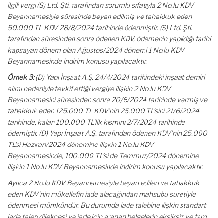
ilgili vergi (S) Ltd. Şti. tarafından sorumlu sıfatıyla 2 No.lu KDV
Beyannamesiyle süresinde beyan edilmiş ve tahakkuk eden
50.000 TL KDV 28/8/2024 tarihinde ödenmiştir. (S) Ltd. Şti.
tarafından süresinden sonra ödenen KDV, ödemenin yapıldığı tarihi
kapsayan dönem olan Ağustos/2024 dönemi 1 No.lu KDV
Beyannamesinde indirim konusu yapılacaktır.
Örnek 3:
(D) Yapı İnşaat A.Ş. 24/4/2024 tarihindeki inşaat demiri
alımı nedeniyle tevkif ettiği vergiye ilişkin 2 No.lu KDV
Beyannamesini süresinden sonra 20/6/2024 tarihinde vermiş ve
tahakkuk eden 125.000 TL KDV’nin 25.000 TL’sini 21/6/2024
tarihinde, kalan 100.000 TL’lik kısmını 2/7/2024 tarihinde
ödemiştir. (D) Yapı İnşaat A.Ş. tarafından ödenen KDV’nin 25.000
TL’si Haziran/2024 dönemine ilişkin 1 No.lu KDV
Beyannamesinde, 100.000 TL’si de Temmuz/2024 dönemine
ilişkin 1 No.lu KDV Beyannamesinde indirim konusu yapılacaktır.
Ayrıca 2 No.lu KDV Beyannamesiyle beyan edilen ve tahakkuk
eden KDV’nin mükellefin iade alacağından mahsubu suretiyle
ödenmesi mümkündür. Bu durumda iade talebine ilişkin standart
iade talep dilekçesi ve iade için aranan belgelerin eksiksiz ve tam