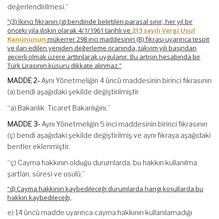
değerlendirilmesi,”
“(3) İkinci fıkranın (g) bendinde belirtilen parasal sınır, her yıl bir
önceki yıla ilişkin olarak 4/1/1961 tarihli ve
213 sayılı Vergi Usul
Kanununun
mükerrer 298 inci maddesinin (B) fıkrası uyarınca tespit
ve ilan edilen yeniden değerleme oranında, takvim yılı başından
geçerli olmak üzere arttırılarak uygulanır. Bu artışın hesabında bir
Türk Lirasının küsuru dikkate alınmaz.”
MADDE 2-
Aynı Yönetmeliğin 4 üncü maddesinin birinci fıkrasının
(a) bendi aşağıdaki şekilde değiştirilmiştir.
“a) Bakanlık: Ticaret Bakanlığını,”
MADDE 3-
Aynı Yönetmeliğin 5 inci maddesinin birinci fıkrasının
(ç) bendi aşağıdaki şekilde değiştirilmiş ve aynı fıkraya aşağıdaki
bentler eklenmiştir.
“ç) Cayma hakkının olduğu durumlarda, bu hakkın kullanılma
şartları, süresi ve usulü,”
“d) Cayma hakkının kaybedileceği durumlarda hangi koşullarda bu
hakkın kaybedileceği,
e) 14 üncü madde uyarınca cayma hakkının kullanılamadığı