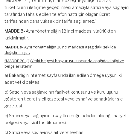
“MADDE 17- (1) Kurulmuş olan sözleşmeye ilişkin olarak
tüketicilerin iletişime geçebilmesi amacıyla satıcı veya sağlayıcı
tarafından tahsis edilen telefon hattı için olağan ücret
tarifesinden daha yüksek bir tarife seçilemez.”
MADDE 8-
Aynı Yönetmeliğin 18 inci maddesi yürürlükten
kaldırılmıştır.
MADDE 9-
Aynı Yönetmeliğin 20 nci maddesi aşağıdaki şekilde
değiştirilmiştir.
“MADDE 20- (1) Yetki belgesi başvurusu sırasında aşağıdaki bilgi ve
belgeler istenir:
a) Bakanlığın internet sayfasında ilan edilen örneğe uygun iki
adet yetki belgesi.
b) Satıcı veya sağlayıcının faaliyet konusunu ve kuruluşunu
gösteren ticaret sicil gazetesi veya esnaf ve sanatkârlar sicil
gazetesi.
c) Satıcı veya sağlayıcının kayıtlı olduğu odadan alacağı faaliyet
belgesi veya sicil tasdiknamesi.
ç) Satıcı veya sağlayıcıya ait vergi levhası.