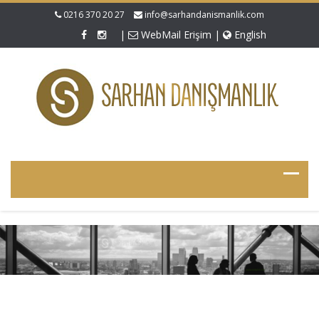
0216 370 20 27
info@sarhandanismanlik.com
|
WebMail Erişim
|
English