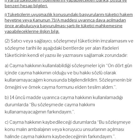
ı) Varsa tüketicilerin ödemelerini yapabilecekleri banka, posta ve
benzeri hesap bilgileri.
i) Tüketicilerin uyuşmazlık konusundaki başvurularını tüketici hakem
heyetine veya Kanunun 73/A maddesi uyarınca dava açılmadan
önce arabulucuya başvurulması şartı ile tüketici mahkemesine
yapabileceklerine ilişkin bilgi.
(2) Satıcı veya sağlayıcı, sözleşmeyi tüketicinin imzalamasını ve
sözleşme tarihi ile aşağıdaki bentlerde yer alan ifadeleri
tüketicinin kendi el yazısı ile yazmasını sağlamak zorundadır:
a) Cayma hakkının kullanılabildiği sözleşmeler için “On dört gün
içinde cayma hakkımın olduğu ve bu hakkı sözlü olarak
kullanamayacağım konusunda bilgilendirildim. Sözleşmenin bir
örneğini ve örnek cayma formunu elden teslim aldım.”.
b) 14 üncü madde uyarınca cayma hakkının kullanılamadığı
durumlarda “Bu sözleşmede cayma hakkımı
kullanamayacağımın farkındayım.”.
c) Cayma hakkının kaybedileceği durumlarda “Bu sözleşmeye
konu malın ambalajının veya koruyucu unsurlarının açılması
halinde cayma hakkımı kaybedeceğimin farkındayım.”.