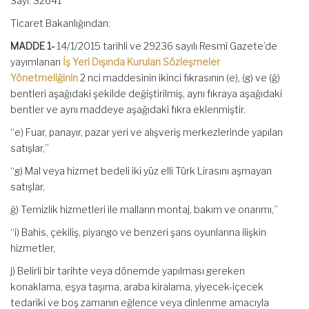
Sayı: 32641
Ticaret Bakanlığından:
MADDE 1-
14/1/2015 tarihli ve 29236 sayılı Resmî Gazete’de
yayımlanan
İş Yeri Dışında Kurulan Sözleşmeler
Yönetmeliğinin
2 nci maddesinin ikinci fıkrasının (e), (g) ve (ğ)
bentleri aşağıdaki şekilde değiştirilmiş, aynı fıkraya aşağıdaki
bentler ve aynı maddeye aşağıdaki fıkra eklenmiştir.
“e) Fuar, panayır, pazar yeri ve alışveriş merkezlerinde yapılan
satışlar,”
“g) Mal veya hizmet bedeli iki yüz elli Türk Lirasını aşmayan
satışlar,
ğ) Temizlik hizmetleri ile malların montaj, bakım ve onarımı,”
“i) Bahis, çekiliş, piyango ve benzeri şans oyunlarına ilişkin
hizmetler,
j) Belirli bir tarihte veya dönemde yapılması gereken
konaklama, eşya taşıma, araba kiralama, yiyecek-içecek
tedariki ve boş zamanın eğlence veya dinlenme amacıyla