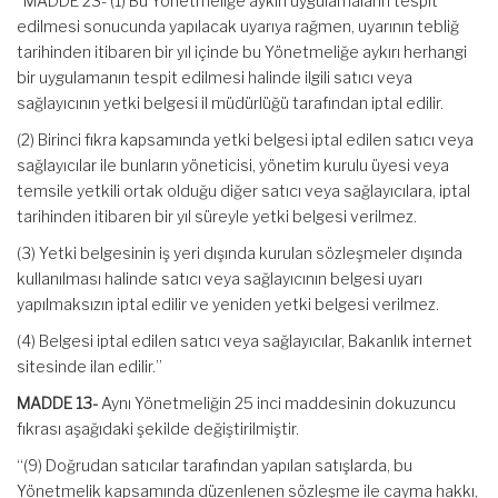
“MADDE 23- (1) Bu Yönetmeliğe aykırı uygulamaların tespit
edilmesi sonucunda yapılacak uyarıya rağmen, uyarının tebliğ
tarihinden itibaren bir yıl içinde bu Yönetmeliğe aykırı herhangi
bir uygulamanın tespit edilmesi halinde ilgili satıcı veya
sağlayıcının yetki belgesi il müdürlüğü tarafından iptal edilir.
(2) Birinci fıkra kapsamında yetki belgesi iptal edilen satıcı veya
sağlayıcılar ile bunların yöneticisi, yönetim kurulu üyesi veya
temsile yetkili ortak olduğu diğer satıcı veya sağlayıcılara, iptal
tarihinden itibaren bir yıl süreyle yetki belgesi verilmez.
(3) Yetki belgesinin iş yeri dışında kurulan sözleşmeler dışında
kullanılması halinde satıcı veya sağlayıcının belgesi uyarı
yapılmaksızın iptal edilir ve yeniden yetki belgesi verilmez.
(4) Belgesi iptal edilen satıcı veya sağlayıcılar, Bakanlık internet
sitesinde ilan edilir.”
MADDE 13-
Aynı Yönetmeliğin 25 inci maddesinin dokuzuncu
fıkrası aşağıdaki şekilde değiştirilmiştir.
“(9) Doğrudan satıcılar tarafından yapılan satışlarda, bu
Yönetmelik kapsamında düzenlenen sözleşme ile cayma hakkı,