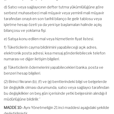
d) Satıcı veya sağlayıcının defter tutma yükümlülüğüne göre
serbest muhasebeci mali müşavir veya yeminli mali müşavir
tarafından onaylı en son tarihli bilanço ile gelir tablosu veya
işletme hesap özeti ya da yeni işe başlamaları halinde açılış
bilançosu ve yoklama fişi.
e) Satışa konu edilen mal veya hizmetlerin fiyat listesi.
f) Tüketicilerin cayma bildirimini yapabileceği açık adres,
elektronik posta adresi, kısa mesaj gönderilebilecek telefon
numarası ve diğer iletişim bilgileri.
g) Tüketicilerin ödemelerini yapabilecekleri banka, posta ve
benzeri hesap bilgileri.
(2) Birinci fıkranın (b), (f) ve (g) bentlerindeki bilgi ve belgelerde
bir değişiklik olması durumunda, satıcı veya sağlayıcı tarafından
bu değişiklikler on beş gün içerisinde yetki belgesinin alındığı il
müdürlüğüne bildirilir.”
MADDE 10-
Aynı Yönetmeliğin 21 inci maddesi aşağıdaki şekilde
değiştirilmiştir.