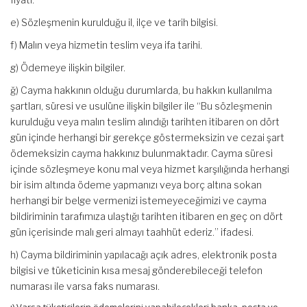
e) Sözleşmenin kurulduğu il, ilçe ve tarih bilgisi.
f) Malın veya hizmetin teslim veya ifa tarihi.
g) Ödemeye ilişkin bilgiler.
ğ) Cayma hakkının olduğu durumlarda, bu hakkın kullanılma
şartları, süresi ve usulüne ilişkin bilgiler ile “Bu sözleşmenin
kurulduğu veya malın teslim alındığı tarihten itibaren on dört
gün içinde herhangi bir gerekçe göstermeksizin ve cezai şart
ödemeksizin cayma hakkınız bulunmaktadır. Cayma süresi
içinde sözleşmeye konu mal veya hizmet karşılığında herhangi
bir isim altında ödeme yapmanızı veya borç altına sokan
herhangi bir belge vermenizi istemeyeceğimizi ve cayma
bildiriminin tarafımıza ulaştığı tarihten itibaren en geç on dört
gün içerisinde malı geri almayı taahhüt ederiz.” ifadesi.
h) Cayma bildiriminin yapılacağı açık adres, elektronik posta
bilgisi ve tüketicinin kısa mesaj gönderebileceği telefon
numarası ile varsa faks numarası.