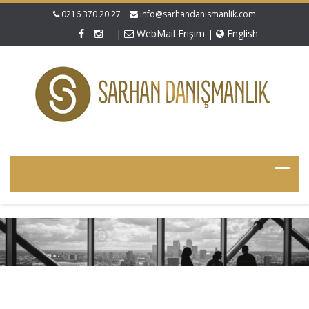
0216 370 20 27
info@sarhandanismanlik.com
|
WebMail Erişim
|
English