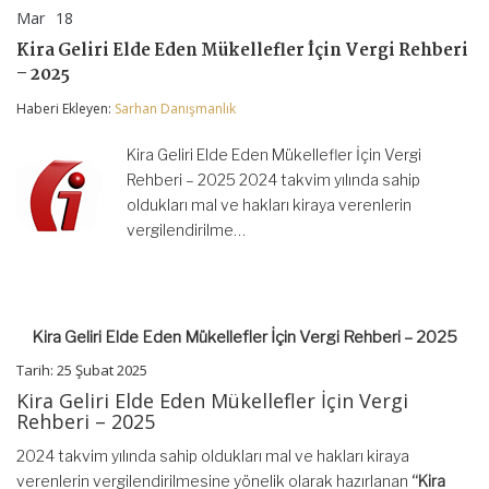
Mar
18
Kira
yorumlar kapalı
Geliri
Kira Geliri Elde Eden Mükellefler İçin Vergi Rehberi
Elde
– 2025
Eden
Mükellefler
Haberi Ekleyen:
Sarhan Danışmanlık
İçin
Vergi
Rehberi
Kira Geliri Elde Eden Mükellefler İçin Vergi
–
Rehberi – 2025 2024 takvim yılında sahip
2025
için
oldukları mal ve hakları kiraya verenlerin
vergilendirilme…
Kira Geliri Elde Eden Mükellefler İçin Vergi Rehberi – 2025
Tarih: 25 Şubat 2025
Kira Geliri Elde Eden Mükellefler İçin Vergi
Rehberi – 2025
2024 takvim yılında sahip oldukları mal ve hakları kiraya
verenlerin vergilendirilmesine yönelik olarak hazırlanan
“Kira