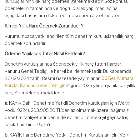
kuruluşlarının yıllık harç ödemesi gerekmektedir. Söz konusu
ödemelerin zamanında ve doğru olarak yapılması adına
aşağıdaki hususlara dikkat edilmesi önem arz etmektedir:
Kimler Yıllık Harç Ödemek Zorundadır?
Kurumumuzca yetkilendirilen tüm denetim kuruluşları yıllık harç
ödemek zorundadır.
Ödeme Yapılacak Tutar Nasıl Belirlenir?
Denetim kuruluşlarınca ödenecek yıllık harç tutarı Harçlar
Kanunu Genel Tebliği ile her yıl belirlenmektedir. Bu kapsamda
30/12/2024 tarihli Resmî Gazetede yayımlanan
96 Seri Numaralı
Harçlar Kanunu Genel Tebliğine
* göre 2025 yılında yapılacak yıllık
harç ödemeleri şu şekildedir:
a.
KAYİK Dahil Denetime Yetkili Denetim Kuruluşları İçin (Vergi
Kodu: 9224): 293.905,20 TL’den az olmamak üzere, bağımsız
denetim faaliyetlerinden elde edilen bir önceki yıl gayrisafi iş
hasılatının binde 5,75’i.
b.
KAYİK Hariç Denetime Yetkili Denetim Kuruluşları İçin (Vergi