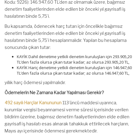
Kodu: 9226): 146.947,60 TL’den az olmamak üzere, bağımsız
denetim faaliyetlerinden elde edilen bir önceki yıl gayrisafi iş
hasılatının binde 5,75’i.
Bu kapsamda, ödenecek harç tutarı için öncelikle bağımsız
denetim faaliyetlerinden elde edilen bir önceki yıl gayrisafi iş
hasılatının binde 5,75’i hesaplanmalıdır. Yapılan bu hesaplama
sonucunda çıkan tutar:
KAYİK Dahil denetime yetkili denetim kuruluşları için 293.905,20
TL’den fazla olursa çıkan tutar kadar; az olursa 293.905,20 TL,
KAYİK Hariç denetime yetkili denetim kuruluşları için 146.947,60
TL’den fazla olursa çıkan tutar kadar; az olursa 146.947,60 TL,
yıllık harç ödemesi yapılmalıdır.
Ödemelerin Ne Zamana Kadar Yapılması Gerekir?
492 sayılı Harçlar Kanununun
113’üncü maddesi uyarınca,
kurumlar vergisi beyannamesi verme süresi içerisinde verilen
bildirim üzerine, bağımsız denetim faaliyetlerinden elde edilen
gayrisafi iş hasılatı esas alınarak tahakkuk ettirilecek harçların,
Mayıs ayı içerisinde ödenmesi gerekmektedir.