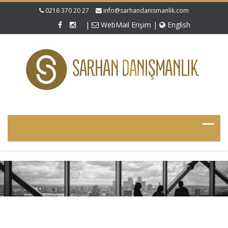
0216 370 20 27
info@sarhandanismanlik.com
|
WebMail Erişim
|
English