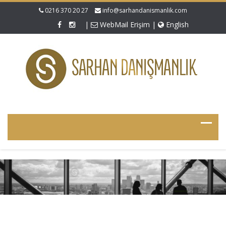
0216 370 20 27
info@sarhandanismanlik.com
|
WebMail Erişim
|
English