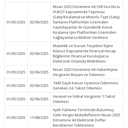
Nisan 2025 Dönemine Ait 538 Sıra No.lu
VUKGT kapsamında Taşınmaz
(Satış/Kiralama) ve Motorlu Taşıt (Satış)
01/05/2025
02/06/2025
İlanlarını Platformları Üzerinden
Yayımlayanlar ile Günübirlik Konut
Kiralama İşini Platformları Üzerinden
Sağlayanlarca Bildirim Verilmesi
Mukimlik ve Durum Tespitine İlişkin
Kılavuz Kapsamında Finansal Hesap
01/05/2025
02/06/2025
Bilgilerinin Finansal Kuruluşlarca
Elektronik Ortamda Bildirilmesi
Nisan 2025 Dönemine Ait Haberleşme
01/05/2025
02/06/2025
Vergisinin Beyanı ve Ödemesi
7440 Sayılı Kanun Uyarınca Ödenmesi
01/05/2025
02/06/2025
Gereken 24. Taksit Ödemesi
Veraset ve İntikal Vergisinin 1.Taksit
01/05/2025
02/06/2025
Ödemesi
Aylık Yükleme Tercihinde Bulunmuş
Gelir Vergisi Mükelleflerinin Nisan 2025
01/05/2025
11/08/2025
Dönemine Ait Elektronik Defter
Beratlarının Yüklenmesi