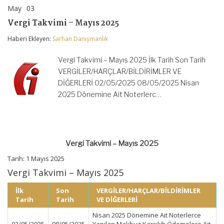
May
03
Vergi
yorumlar kapalı
Takvimi
Vergi Takvimi – Mayıs 2025
–
Mayıs
Haberi Ekleyen:
Sarhan Danışmanlık
2025
için
Vergi Takvimi – Mayıs 2025 İlk Tarih Son Tarih
VERGİLER/HARÇLAR/BİLDİRİMLER VE
DİĞERLERİ 02/05/2025 08/05/2025 Nisan
2025 Dönemine Ait Noterlerc…
Vergi Takvimi – Mayıs 2025
Tarih: 1 Mayıs 2025
Vergi Takvimi – Mayıs 2025
İlk
Son
VERGİLER/HARÇLAR/BİLDİRİMLER
Tarih
Tarih
VE DİĞERLERİ
Nisan 2025 Dönemine Ait Noterlerce