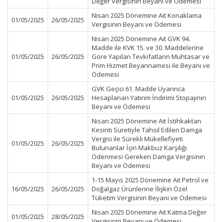
Değer Vergisinin Beyanı ve Ödemesi
Nisan 2025 Dönemine Ait Konaklama
01/05/2025
26/05/2025
Vergisinin Beyanı ve Ödemesi
Nisan 2025 Dönemine Ait GVK 94.
Madde ile KVK 15. ve 30. Maddelerine
01/05/2025
26/05/2025
Göre Yapılan Tevkifatların Muhtasar ve
Prim Hizmet Beyannamesi ile Beyanı ve
Ödemesi
GVK Geçici 61. Madde Uyarınca
01/05/2025
26/05/2025
Hesaplanan Yatırım İndirimi Stopajının
Beyanı ve Ödemesi
Nisan 2025 Dönemine Ait İstihkaktan
Kesinti Suretiyle Tahsil Edilen Damga
Vergisi ile Sürekli Mükellefiyeti
01/05/2025
26/05/2025
Bulunanlar İçin Makbuz Karşılığı
Ödenmesi Gereken Damga Vergisinin
Beyanı ve Ödemesi
1-15 Mayıs 2025 Dönemine Ait Petrol ve
16/05/2025
26/05/2025
Doğalgaz Ürünlerine İlişkin Özel
Tüketim Vergisinin Beyanı ve Ödemesi
Nisan 2025 Dönemine Ait Katma Değer
01/05/2025
28/05/2025
Vergisinin Beyanı ve Ödemesi