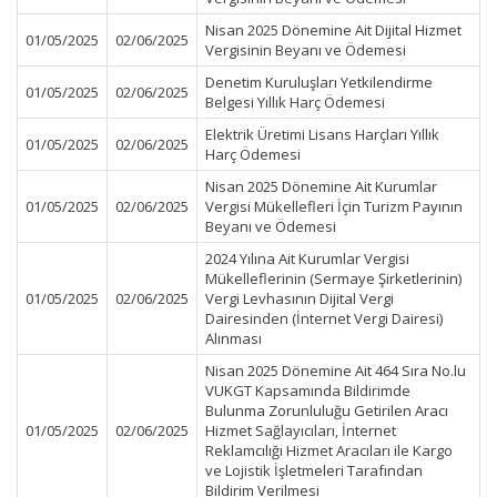
Nisan 2025 Dönemine Ait Dijital Hizmet
01/05/2025
02/06/2025
Vergisinin Beyanı ve Ödemesi
Denetim Kuruluşları Yetkilendirme
01/05/2025
02/06/2025
Belgesi Yıllık Harç Ödemesi
Elektrik Üretimi Lisans Harçları Yıllık
01/05/2025
02/06/2025
Harç Ödemesi
Nisan 2025 Dönemine Ait Kurumlar
01/05/2025
02/06/2025
Vergisi Mükellefleri İçin Turizm Payının
Beyanı ve Ödemesi
2024 Yılına Ait Kurumlar Vergisi
Mükelleflerinin (Sermaye Şirketlerinin)
01/05/2025
02/06/2025
Vergi Levhasının Dijital Vergi
Dairesinden (İnternet Vergi Dairesi)
Alınması
Nisan 2025 Dönemine Ait 464 Sıra No.lu
VUKGT Kapsamında Bildirimde
Bulunma Zorunluluğu Getirilen Aracı
01/05/2025
02/06/2025
Hizmet Sağlayıcıları, İnternet
Reklamcılığı Hizmet Aracıları ile Kargo
ve Lojistik İşletmeleri Tarafından
Bildirim Verilmesi