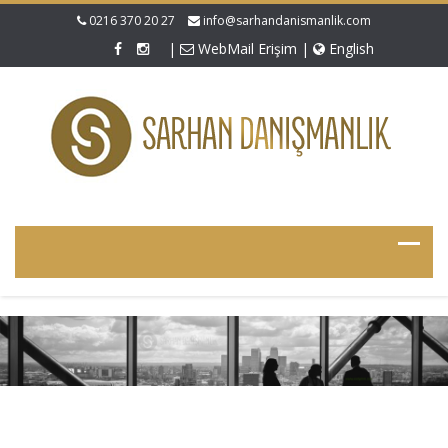
0216 370 20 27
info@sarhandanismanlik.com
|
WebMail Erişim
|
English