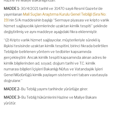
Hazine ve Maliye Bakanlığından:
MADDE 1-
30/4/2021 tarihli ve 31470 sayılı Resmî Gazete’de
yayımlanan
Mali Suçları Araştırma Kurulu Genel Tebliği (Sıra No:
19)
’nin 5/A maddesinin başlığı “Sermaye piyasası ve kripto varlık
hizmet sağlayıcılık işlemlerinde uzaktan kimlik tespiti” şeklinde
değiştirilmiş ve aynı maddeye aşağıdaki fıkra eklenmiştir.
“(2) Kripto varlık hizmet sağlayıcılar, müşterileriyle sürekli iş
ilişkisi tesisinde uzaktan kimlik tespitini, birinci fıkrada belirtilen
Tebliğde belirlenen yöntem ve tedbirler kapsamında
gerçekleştirir. Ancak kimlik tespiti kapsamında alınan adres ile
kimlik bilgilerinden ad, soyad, doğum tarihi ve T.C. kimlik
numarası bilgileri İçişleri Bakanlığı Nüfus ve Vatandaşlık İşleri
Genel Müdürlüğü kimlik paylaşım sistemi veri tabanı vasıtasıyla
doğrulanır.”
MADDE 2-
Bu Tebliğ yayımı tarihinde yürürlüğe girer.
MADDE 3-
Bu Tebliğ hükümlerini Hazine ve Maliye Bakanı
yürütür.