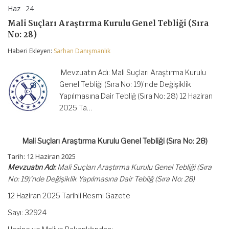
Haz
24
Mali
yorumlar kapalı
Suçları
Mali Suçları Araştırma Kurulu Genel Tebliği (Sıra
Araştırma
No: 28)
Kurulu
Genel
Haberi Ekleyen:
Sarhan Danışmanlık
Tebliği
(Sıra
No:
Mevzuatın Adı: Mali Suçları Araştırma Kurulu
28)
Genel Tebliği (Sıra No: 19)’nde Değişiklik
için
Yapılmasına Dair Tebliğ (Sıra No: 28) 12 Haziran
2025 Ta…
Mali Suçları Araştırma Kurulu Genel Tebliği (Sıra No: 28)
Tarih: 12 Haziran 2025
Mevzuatın Adı:
Mali Suçları Araştırma Kurulu Genel Tebliği (Sıra
No: 19)’nde Değişiklik Yapılmasına Dair Tebliğ (Sıra No: 28)
12 Haziran 2025 Tarihli Resmi Gazete
Sayı: 32924