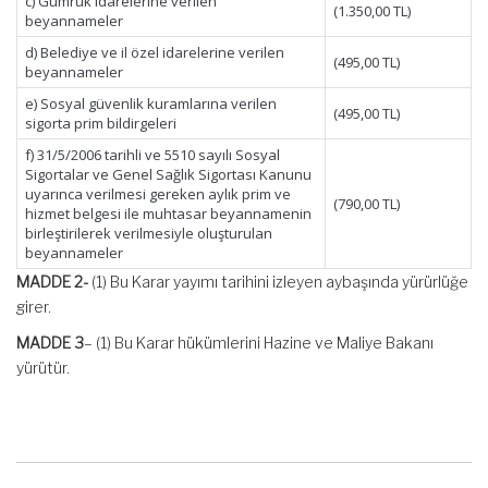
c) Gümrük idarelerine verilen
(1.350,00 TL)
beyannameler
d) Belediye ve il özel idarelerine verilen
(495,00 TL)
beyannameler
e) Sosyal güvenlik kuramlarına verilen
(495,00 TL)
sigorta prim bildirgeleri
f) 31/5/2006 tarihli ve 5510 sayılı Sosyal
Sigortalar ve Genel Sağlık Sigortası Kanunu
uyarınca verilmesi gereken aylık prim ve
(790,00 TL)
hizmet belgesi ile muhtasar beyannamenin
birleştirilerek verilmesiyle oluşturulan
beyannameler
MADDE 2-
(1) Bu Karar yayımı tarihini izleyen aybaşında yürürlüğe
girer.
MADDE 3
– (1) Bu Karar hükümlerini Hazine ve Maliye Bakanı
yürütür.