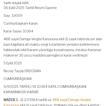
Tarih: 6 Eylül 2025
06 Eylül 2025 Tarihli Resmi Gazete
Sayı: 33009
Cumhurbaşkanı Kararı
Karar Sayısı: 10364
488 sayılı Damga Vergisi Kanununa ekli (1) sayılı tabloda yer alan
bazı kâğıtlara ait maktu vergi tutarlarının yeniden belirlenmesi
hakkındaki ekli Kararın yürürlüğe konulmasına, mezkûr Kanunun
mükerrer 30 uncu maddesi gereğince karar verilmiştir.
5 Eylül 2025
Recep Tayyip ERDOĞAN
CUMHURBAŞKANI
5/9/2025 TARİHLİ VE 10364 SAYILI CUMHURBAŞKANI
KARARININ EKİ KARAR
MADDE 1
– (1) 1/7/1964 tarihli ve
488 sayılı Damga Vergisi
Kanununa
ekli (1) sayılı tablonun “IV.Makbuzlar ve diğer kâğıtlar”