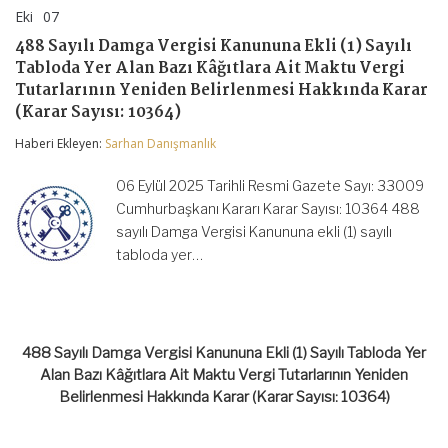
Eki
07
488
yorumlar kapalı
Sayılı
488 Sayılı Damga Vergisi Kanununa Ekli (1) Sayılı
Damga
Tabloda Yer Alan Bazı Kâğıtlara Ait Maktu Vergi
Vergisi
Kanununa
Tutarlarının Yeniden Belirlenmesi Hakkında Karar
Ekli
(Karar Sayısı: 10364)
(1)
Sayılı
Haberi Ekleyen:
Sarhan Danışmanlık
Tabloda
Yer
06 Eylül 2025 Tarihli Resmi Gazete Sayı: 33009
Alan
Bazı
Cumhurbaşkanı Kararı Karar Sayısı: 10364 488
Kâğıtlara
sayılı Damga Vergisi Kanununa ekli (1) sayılı
Ait
Maktu
tabloda yer…
Vergi
Tutarlarının
Yeniden
Belirlenmesi
Hakkında
488 Sayılı Damga Vergisi Kanununa Ekli (1) Sayılı Tabloda Yer
Karar
(Karar
Alan Bazı Kâğıtlara Ait Maktu Vergi Tutarlarının Yeniden
Sayısı:
Belirlenmesi Hakkında Karar (Karar Sayısı: 10364)
10364)
için