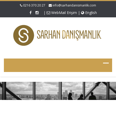
0216 370 20 27
info@sarhandanismanlik.com
|
WebMail Erişim
|
English