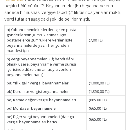
başlıklı bölümünün “2. Beyannameler (Bu beyannamelerin
sadece bir nüshası vergiye tâbidir):” fıkrasında yer alan maktu
vergi tutarları aşağıdaki şekilde belirlenmiştir.
a) Yabancı memleketlerden gelen posta
gönderilerinin gümrüklenmesi için
postanelerce gümrüklere verilen liste
(7,00 TL)
beyannamelerde yazılı her gönderi
maddesi için
b) Vergi beyannameleri: ((f) bendi dâhil
olmak üzere, beyanname verme süresi
içerisinde düzeltme amacıyla verilen
beyannameler hariç)
ba) Yıllık gelir vergisi beyannameleri
(1.000,00 TL)
bb) Kurumlar vergisi beyannameleri
(1.350,00 TL)
be) Katma değer vergisi beyannameleri
(665.00 TL)
bd) Muhtasar beyannameler
(665,00 TL)
be) Diğer vergi beyannameleri (damga
(665,00 TL)
vergisi beyannameleri hariç)