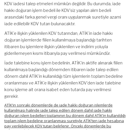
KDV iadesi talep etmeleri mümkün değildir. Bu durumda, iade
hakkı doğuran işlem bedeli ile KDV’siz yapılan alım bedeli
arasındaki farka genel vergi oranı uygulanmak suretiyle azami
iade edilebilir KDV tutarı bulunacaktır.
ATİK’e ilişkin yüklenilen KDV tutarından, ATİK’in iade hakkı
doğuran işlemlerde fiilen kullanılmaya başlandığı tarihten
itibaren bu işlemlere ilişkin yüklenilen ve indirim yoluyla
giderilemeyen kısmı itibarıyla pay verilmesi mümkündür.
İade talebine konu işlem bedelinin, ATİK’in aktife alınarak fiilen
kullanılmaya başlandığı dönemden itibaren iade talep edilen
dönem dahil ATİK’in kullanıldığı tüm işlemlerin toplam bedeline
oranlanması ve ATİK’e ilişkin yüklenilen KDV’den iade talebine
konu işleme ait orana isabet eden tutarda pay verilmesi
gerekir.
ATİK’in sonraki dönemlerde de iade hakkı doğuran işlemlerde
kullanılması halinde iade talep edilen dönem dahil iade hakkı
doğuran işlem bedelleri toplamının bu dönem dahil ATİK’in kullanıldığı
toplam işlem bedeline oranlanması suretiyle ATİK’ten iade hesabına
pay verilebilecek KDV tutarı belirlenir. Önceki dönemlerde bu