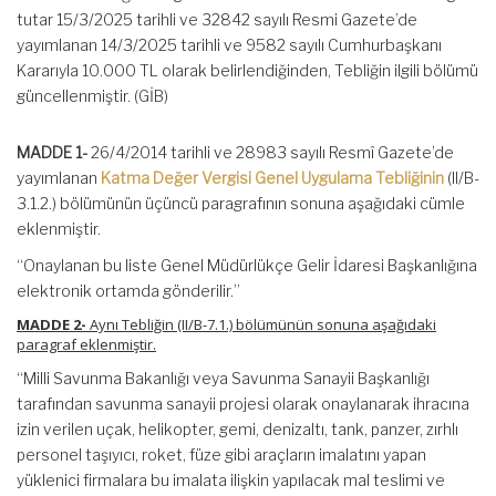
tutar 15/3/2025 tarihli ve 32842 sayılı Resmi Gazete’de
yayımlanan 14/3/2025 tarihli ve 9582 sayılı Cumhurbaşkanı
Kararıyla 10.000 TL olarak belirlendiğinden, Tebliğin ilgili bölümü
güncellenmiştir. (GİB)
MADDE 1-
26/4/2014 tarihli ve 28983 sayılı Resmî Gazete’de
yayımlanan
Katma Değer Vergisi Genel Uygulama Tebliğinin
(II/B-
3.1.2.) bölümünün üçüncü paragrafının sonuna aşağıdaki cümle
eklenmiştir.
“Onaylanan bu liste Genel Müdürlükçe Gelir İdaresi Başkanlığına
elektronik ortamda gönderilir.”
MADDE 2-
Aynı Tebliğin (II/B-7.1.) bölümünün sonuna aşağıdaki
paragraf eklenmiştir.
“Milli Savunma Bakanlığı veya Savunma Sanayii Başkanlığı
tarafından savunma sanayii projesi olarak onaylanarak ihracına
izin verilen uçak, helikopter, gemi, denizaltı, tank, panzer, zırhlı
personel taşıyıcı, roket, füze gibi araçların imalatını yapan
yüklenici firmalara bu imalata ilişkin yapılacak mal teslimi ve