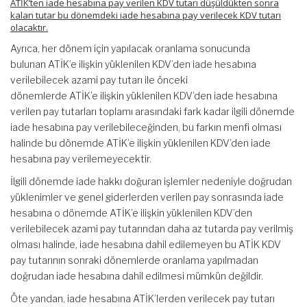
ATİK’ten iade hesabına pay verilen KDV tutarı düşüldükten sonra
kalan tutar bu dönemdeki iade hesabına pay verilecek KDV tutarı
olacaktır.
Ayrıca, her dönem için yapılacak oranlama sonucunda
bulunan ATİK’e ilişkin yüklenilen KDV’den iade hesabına
verilebilecek azami pay tutarı ile önceki
dönemlerde ATİK’e ilişkin yüklenilen KDV’den iade hesabına
verilen pay tutarları toplamı arasındaki fark kadar ilgili dönemde
iade hesabına pay verilebileceğinden, bu farkın menfi olması
halinde bu dönemde ATİK’e ilişkin yüklenilen KDV’den iade
hesabına pay verilemeyecektir.
İlgili dönemde iade hakkı doğuran işlemler nedeniyle doğrudan
yüklenimler ve genel giderlerden verilen pay sonrasında iade
hesabına o dönemde ATİK’e ilişkin yüklenilen KDV’den
verilebilecek azami pay tutarından daha az tutarda pay verilmiş
olması halinde, iade hesabına dahil edilemeyen bu ATİK KDV
pay tutarının sonraki dönemlerde oranlama yapılmadan
doğrudan iade hesabına dahil edilmesi mümkün değildir.
Öte yandan, iade hesabına ATİK’lerden verilecek pay tutarı