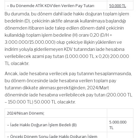
– Bu Dönemde ATİK KDV’den Verilen Pay Tutarı
50.000 TL
Bu durumda, bu dönem dahil iade hakkı doğuran toplam işlem
bedelinin (D), çekicinin aktife alınarak kullanılmaya başlandığı
dönemden itibaren iade talep edilen dönem dahil çekicinin
kullanıldığı toplam işlem bedeline (H) oranı 0,20 (D/H =
3.000.000/15.000.000) olup çekiciye ilişkin yüklenilen ve
indirim yoluyla giderilemeyen KDV tutarından iade hesabına
verilebilecek azami pay tutarı (1.000.000 TL x 0,20) 200.000
TL olacaktır.
Ancak, iade hesabına verilecek pay tutarının hesaplanmasında,
bu dönem öncesinde iade hesabına verilen toplam pay
tutarının dikkate alınması gerektiğinden, 2024/Mart
döneminde iade hesabına verilebilecek pay tutarı (200.000 TL
– 150.000 TL) 50.000 TL olacaktır.
2024/Nisan Dönemi;
5.000.000
– İade Hakkı Doğuran İşlem Bedeli (B)
TL
– Önceki Dönem Sonu İade Hakkı Doğuran İşlem