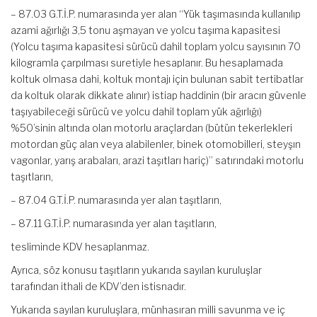
– 87.03 G.T.İ.P. numarasında yer alan “Yük taşımasında kullanılıp
azami ağırlığı 3,5 tonu aşmayan ve yolcu taşıma kapasitesi
(Yolcu taşıma kapasitesi sürücü dahil toplam yolcu sayısının 70
kilogramla çarpılması suretiyle hesaplanır. Bu hesaplamada
koltuk olmasa dahi, koltuk montajı için bulunan sabit tertibatlar
da koltuk olarak dikkate alınır) istiap haddinin (bir aracın güvenle
taşıyabileceği sürücü ve yolcu dahil toplam yük ağırlığı)
%50’sinin altında olan motorlu araçlardan (bütün tekerlekleri
motordan güç alan veya alabilenler, binek otomobilleri, steyşın
vagonlar, yarış arabaları, arazi taşıtları hariç)” satırındaki motorlu
taşıtların,
– 87.04 G.T.İ.P. numarasında yer alan taşıtların,
– 87.11 G.T.İ.P. numarasında yer alan taşıtların,
tesliminde KDV hesaplanmaz.
Ayrıca, söz konusu taşıtların yukarıda sayılan kuruluşlar
tarafından ithali de KDV’den istisnadır.
Yukarıda sayılan kuruluşlara, münhasıran milli savunma ve iç