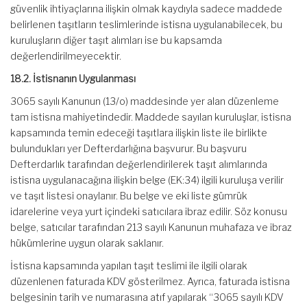
güvenlik ihtiyaçlarına ilişkin olmak kaydıyla sadece maddede
belirlenen taşıtların teslimlerinde istisna uygulanabilecek, bu
kuruluşların diğer taşıt alımları ise bu kapsamda
değerlendirilmeyecektir.
18.2. İstisnanın Uygulanması
3065 sayılı Kanunun (13/o) maddesinde yer alan düzenleme
tam istisna mahiyetindedir. Maddede sayılan kuruluşlar, istisna
kapsamında temin edeceği taşıtlara ilişkin liste ile birlikte
bulundukları yer Defterdarlığına başvurur. Bu başvuru
Defterdarlık tarafından değerlendirilerek taşıt alımlarında
istisna uygulanacağına ilişkin belge (EK:34) ilgili kuruluşa verilir
ve taşıt listesi onaylanır. Bu belge ve eki liste gümrük
idarelerine veya yurt içindeki satıcılara ibraz edilir. Söz konusu
belge, satıcılar tarafından 213 sayılı Kanunun muhafaza ve ibraz
hükümlerine uygun olarak saklanır.
İstisna kapsamında yapılan taşıt teslimi ile ilgili olarak
düzenlenen faturada KDV gösterilmez. Ayrıca, faturada istisna
belgesinin tarih ve numarasına atıf yapılarak “3065 sayılı KDV