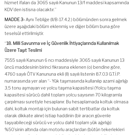
hizmet ifaları da 3065 sayılı Kanunun 13/f maddesi kapsamında
KDV’den istisna olacaktır.”
MADDE 3-
Aynı Tebliğe (II/B-17.4.2.) bölümünden sonra gelmek
üzere aşağıdaki bölüm eklenmiş ve diğer bölüm buna göre
teselsül ettirilmiştir.
“
18. Milli Savunma ve İç Güvenlik İhtiyaçlarında Kullanılmak
Üzere Taşıt Teslimi
7555 sayılı Kanunun 6 ncı maddesiyle 3065 sayılı Kanunun 13
üncü maddesinin birinci fıkrasına eklenen (o) bendine göre,
4760 sayılı ÖTV Kanununa ekli (II) sayılı listenin 87.03 G.T.İ.P.
numarasında yer alan “- Yük taşımasında kullanılıp azami ağırlığı
3,5 tonu aşmayan ve yolcu taşıma kapasitesi (Yolcu taşıma
kapasitesi sürücü dahil toplam yolcu sayısının 70 kilogramla
çarpılması suretiyle hesaplanır. Bu hesaplamada koltuk olmasa
dahi, koltuk montajı için bulunan sabit tertibatlar da koltuk
olarak dikkate alınır) istiap haddinin (bir aracın güvenle
taşıyabileceği sürücü ve yolcu dahil toplam yük ağırlığı)
%50’sinin altında olan motorlu araçlardan (bütün tekerlekleri