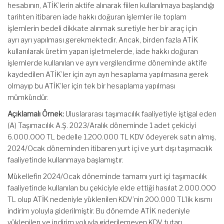
hesabının, ATİK’lerin aktife alınarak fiilen kullanılmaya başlandığı
tarihten itibaren iade hakkı doğuran işlemler ile toplam
işlemlerin bedeli dikkate alınmak suretiyle her bir araç için
ayrı ayrı yapılması gerekmektedir. Ancak, birden fazla ATİK
kullanılarak üretim yapan işletmelerde, iade hakkı doğuran
işlemlerde kullanılan ve aynı vergilendirme döneminde aktife
kaydedilen ATİK’ler için ayrı ayrı hesaplama yapılmasına gerek
olmayıp bu ATİK’ler için tek bir hesaplama yapılması
mümkündür.
Açıklamalı Örnek:
Uluslararası taşımacılık faaliyetiyle iştigal eden
(A) Taşımacılık A.Ş. 2023/Aralık döneminde 1 adet çekiciyi
6.000.000 TL bedelle 1.200.000 TL KDV ödeyerek satın almış,
2024/Ocak döneminden itibaren yurt içi ve yurt dışı taşımacılık
faaliyetinde kullanmaya başlamıştır.
Mükellefin 2024/Ocak döneminde tamamı yurt içi taşımacılık
faaliyetinde kullanılan bu çekiciyle elde ettiği hasılat 2.000.000
TL olup ATİK nedeniyle yüklenilen KDV’nin 200.000 TL’lik kısmı
indirim yoluyla giderilmiştir. Bu dönemde ATİK nedeniyle
yüklenilen ve indirim yoluyla giderilemeyen KDV tutarı