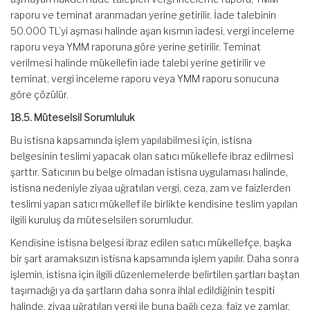
raporu ve teminat aranmadan yerine getirilir. İade talebinin
50.000 TL’yi aşması halinde aşan kısmın iadesi, vergi inceleme
raporu veya YMM raporuna göre yerine getirilir. Teminat
verilmesi halinde mükellefin iade talebi yerine getirilir ve
teminat, vergi inceleme raporu veya YMM raporu sonucuna
göre çözülür.
18.5. Müteselsil Sorumluluk
Bu istisna kapsamında işlem yapılabilmesi için, istisna
belgesinin teslimi yapacak olan satıcı mükellefe ibraz edilmesi
şarttır. Satıcının bu belge olmadan istisna uygulaması halinde,
istisna nedeniyle ziyaa uğratılan vergi, ceza, zam ve faizlerden
teslimi yapan satıcı mükellef ile birlikte kendisine teslim yapılan
ilgili kuruluş da müteselsilen sorumludur.
Kendisine istisna belgesi ibraz edilen satıcı mükellefçe, başka
bir şart aramaksızın istisna kapsamında işlem yapılır. Daha sonra
işlemin, istisna için ilgili düzenlemelerde belirtilen şartları baştan
taşımadığı ya da şartların daha sonra ihlal edildiğinin tespiti
halinde, ziyaa uğratılan vergi ile buna bağlı ceza, faiz ve zamlar,