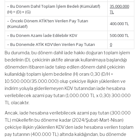
– Bu Dönem Dahil Toplam İşlem Bedeli (Kümülatif)
35.000.000
(H) = (D) + (G)
TL
– Önceki Dönem ATİK’ten Verilen Pay Tutarı
400.000 TL
(Kümülatif)
– Bu Dönem Azami İade Edilebilir KDV
500.000 TL
– Bu Dönemde ATİK KDV’den Verilen Pay Tutarı
0
Bu durumda, bu dönem dahil iade hakkı doğuran toplam işlem
bedelinin (D), çekicinin aktife alınarak kullanılmaya başlandığı
dönemden itibaren iade talep edilen dönem dahil çekicinin
kullanıldığı toplam işlem bedeline (H) oranı 0,30 (D/H =
10.500.000/35.000.000) olup çekiciye ilişkin yüklenilen ve
indirim yoluyla giderilemeyen KDV tutarından iade hesabına
verilebilecek azami pay tutarı (1.000.000 TL x 0,30) 300.000
TL olacaktır.
Ancak, iade hesabına verilebilecek azami pay tutarı (300.000
TL) mükellefin bu döneme kadar (2024/Şubat-Mart-Nisan)
çekiciye ilişkin yüklenilen KDV’den iade hesabına verilen toplam
pay tutarının (400.000 TL) altında kaldığından, bu dönemde