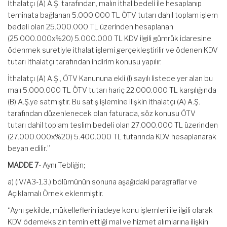
İthalatçı (A) A.Ş. tarafından, malın ithal bedeli ile hesaplanıp
teminata bağlanan 5.000.000 TL ÖTV tutarı dahil toplam işlem
bedeli olan 25.000.000 TL üzerinden hesaplanan
(25.000.000x%20) 5.000.000 TL KDV ilgili gümrük idaresine
ödenmek suretiyle ithalat işlemi gerçekleştirilir ve ödenen KDV
tutarı ithalatçı tarafından indirim konusu yapılır.
İthalatçı (A) A.Ş., ÖTV Kanununa ekli (I) sayılı listede yer alan bu
malı 5.000.000 TL ÖTV tutarı hariç 22.000.000 TL karşılığında
(B) A.Ş.ye satmıştır. Bu satış işlemine ilişkin ithalatçı (A) A.Ş.
tarafından düzenlenecek olan faturada, söz konusu ÖTV
tutarı dahil toplam teslim bedeli olan 27.000.000 TL üzerinden
(27.000.000x%20) 5.400.000 TL tutarında KDV hesaplanarak
beyan edilir.”
MADDE 7-
Aynı Tebliğin;
a) (IV/A3-1.3.) bölümünün sonuna aşağıdaki paragraflar ve
Açıklamalı Örnek eklenmiştir.
“Aynı şekilde, mükelleflerin iadeye konu işlemleri ile ilgili olarak
KDV ödemeksizin temin ettiği mal ve hizmet alımlarına ilişkin