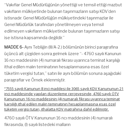
“Vakıflar Genel Müdürlüğünün yönettiği ve temsil ettiği mazbut
vakıfların mülkiyetinde bulunan taşınmazların satışı KDV’den
istisnadır. Genel Müdürlüğün mülkiyetindeki taşınmazlar ile
Genel Müdürlük tarafından yönetilmeyen veya temsil
edilmeyen vakıfların mülkiyetinde bulunan taşınmazların satışı
ise istisna kapsamında değildir.”
MADDE 6-
Aynı Tebliğin (III/A-2.) bölümünün birinci paragrafına
üçüncü alt çizgiden sonra gelmek üzere “- 4760 sayılı Kanunun
16 ncı maddesinin (4) numaralı fıkrası uyarınca teminat karşılığı
ithal edilen malın teminatının hesaplanmasına esas özel
tüketim vergisi tutarı,” satırı ile aynı bölümün sonuna aşağıdaki
paragraflar ve Örnek eklenmiştir.
“7555 sayılı Kanunun 8 inci maddesi ile 3065 sayılı KDV Kanununun 21
inci maddesinde yapılan düzenleme çerçevesinde, 4760 sayılı ÖTV
Kanununun 16 ncı maddesinin (4) numaralı fıkrası uyarınca teminat
karşılığı ithal edilen malın teminatının hesaplanmasına esas özel
tüketim vergisi tutarı, ithalatta KDV matrahına dahil edilmiştir.
4760 sayılı ÖTV Kanununun 16 ncı maddesinin (4) numaralı
fıkrasında, (I) sayılı listedeki malların