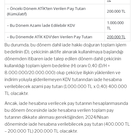
– Önceki Dönem ATİK’ten Verilen Pay Tutarı
200.000 TL
(Kümülatif)
1.000.000
– Bu Dönem Azami İade Edilebilir KDV
TL
– Bu Dönemde ATİK KDV’den Verilen Pay Tutarı
200.000 TL
Bu durumda, bu dönem dahil iade hakkı doğuran toplam işlem
bedelinin (D), çekicinin aktife alınarak kullanılmaya başlandığı
dönemden itibaren iade talep edilen dönem dahil çekicinin
kullanıldığı toplam işlem bedeline (H) oranı 0,40 (D/H =
8.000.000/20.000.000) olup çekiciye ilişkin yüklenilen ve
indirim yoluyla giderilemeyen KDV tutarından iade hesabına
verilebilecek azami pay tutarı (1.000.000 TL x 0,40) 400.000
TL olacaktır.
Ancak, iade hesabına verilecek pay tutarının hesaplanmasında
bu dönem öncesinde iade hesabına verilen toplam pay
tutarının dikkate alınması gerektiğinden, 2024/Nisan
döneminde iade hesabına verilebilecek pay tutarı (400.000 TL
– 200.000 TL) 200.000 TL olacaktır.