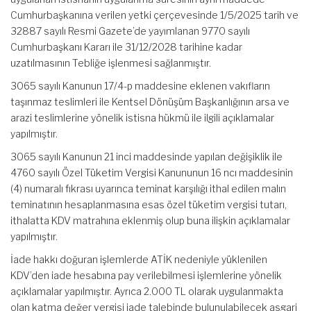
Cumhurbaşkanına verilen yetki çerçevesinde 1/5/2025 tarih ve
32887 sayılı Resmi Gazete’de yayımlanan 9770 sayılı
Cumhurbaşkanı Kararı ile 31/12/2028 tarihine kadar
uzatılmasının Tebliğe işlenmesi sağlanmıştır.
3065 sayılı Kanunun 17/4-p maddesine eklenen vakıfların
taşınmaz teslimleri ile Kentsel Dönüşüm Başkanlığının arsa ve
arazi teslimlerine yönelik istisna hükmü ile ilgili açıklamalar
yapılmıştır.
3065 sayılı Kanunun 21 inci maddesinde yapılan değişiklik ile
4760 sayılı Özel Tüketim Vergisi Kanununun 16 ncı maddesinin
(4) numaralı fıkrası uyarınca teminat karşılığı ithal edilen malın
teminatının hesaplanmasına esas özel tüketim vergisi tutarı,
ithalatta KDV matrahına eklenmiş olup buna ilişkin açıklamalar
yapılmıştır.
İade hakkı doğuran işlemlerde ATİK nedeniyle yüklenilen
KDV’den iade hesabına pay verilebilmesi işlemlerine yönelik
açıklamalar yapılmıştır. Ayrıca 2.000 TL olarak uygulanmakta
olan katma değer vergisi iade talebinde bulunulabilecek asgari