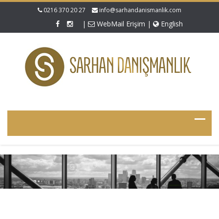
0216 370 20 27
info@sarhandanismanlik.com
|
WebMail Erişim
|
English