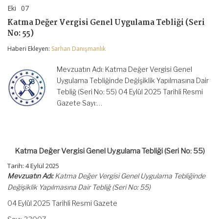
Eki
07
Katma
yorumlar kapalı
Değer
Katma Değer Vergisi Genel Uygulama Tebliği (Seri
Vergisi
No: 55)
Genel
Uygulama
Haberi Ekleyen:
Sarhan Danışmanlık
Tebliği
(Seri
No:
Mevzuatın Adı: Katma Değer Vergisi Genel
55)
Uygulama Tebliğinde Değişiklik Yapılmasına Dair
için
Tebliğ (Seri No: 55) 04 Eylül 2025 Tarihli Resmi
Gazete Sayı:…
Katma Değer Vergisi Genel Uygulama Tebliği (Seri No: 55)
Tarih: 4 Eylül 2025
Mevzuatın Adı:
Katma Değer Vergisi Genel Uygulama Tebliğinde
Değişiklik Yapılmasına Dair Tebliğ (Seri No: 55)
04 Eylül 2025 Tarihli Resmi Gazete