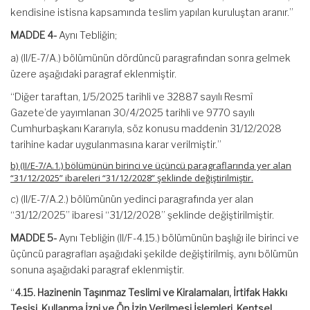
kendisine istisna kapsamında teslim yapılan kuruluştan aranır.”
MADDE 4-
Aynı Tebliğin;
a) (II/E-7/A.) bölümünün dördüncü paragrafından sonra gelmek
üzere aşağıdaki paragraf eklenmiştir.
“Diğer taraftan, 1/5/2025 tarihli ve 32887 sayılı Resmî
Gazete’de yayımlanan 30/4/2025 tarihli ve 9770 sayılı
Cumhurbaşkanı Kararıyla, söz konusu maddenin 31/12/2028
tarihine kadar uygulanmasına karar verilmiştir.”
b) (II/E-7/A.1.) bölümünün birinci ve üçüncü paragraflarında yer alan
“31/12/2025” ibareleri “31/12/2028” şeklinde değiştirilmiştir.
c) (II/E-7/A.2.) bölümünün yedinci paragrafında yer alan
“31/12/2025” ibaresi “31/12/2028” şeklinde değiştirilmiştir.
MADDE 5-
Aynı Tebliğin (II/F-4.15.) bölümünün başlığı ile birinci ve
üçüncü paragrafları aşağıdaki şekilde değiştirilmiş, aynı bölümün
sonuna aşağıdaki paragraf eklenmiştir.
“
4.15. Hazinenin Taşınmaz Teslimi ve Kiralamaları, İrtifak Hakkı
Tesisi, Kullanma İzni ve Ön İzin Verilmesi İşlemleri, Kentsel