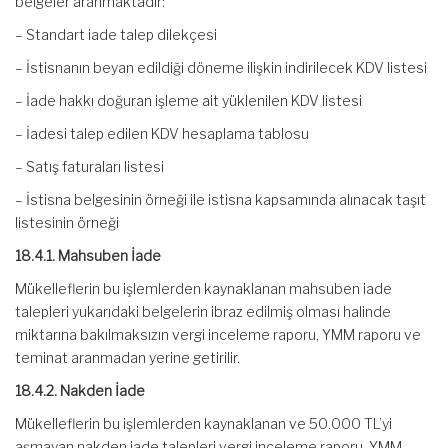
belgeler aranmaktadır:
– Standart iade talep dilekçesi
– İstisnanın beyan edildiği döneme ilişkin indirilecek KDV listesi
– İade hakkı doğuran işleme ait yüklenilen KDV listesi
– İadesi talep edilen KDV hesaplama tablosu
– Satış faturaları listesi
– İstisna belgesinin örneği ile istisna kapsamında alınacak taşıt
listesinin örneği
18.4.1. Mahsuben İade
Mükelleflerin bu işlemlerden kaynaklanan mahsuben iade
talepleri yukarıdaki belgelerin ibraz edilmiş olması halinde
miktarına bakılmaksızın vergi inceleme raporu, YMM raporu ve
teminat aranmadan yerine getirilir.
18.4.2. Nakden İade
Mükelleflerin bu işlemlerden kaynaklanan ve 50.000 TL’yi
aşmayan nakden iade talepleri vergi inceleme raporu, YMM