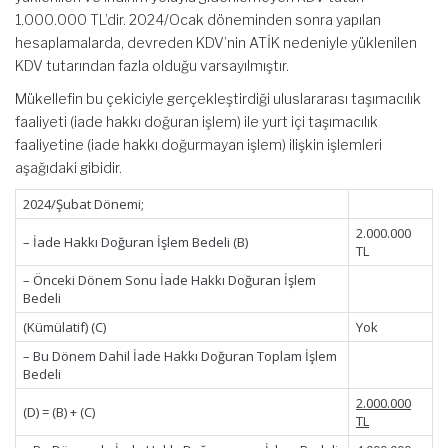
1.000.000 TL’dir. 2024/Ocak döneminden sonra yapılan
hesaplamalarda, devreden KDV’nin ATİK nedeniyle yüklenilen
KDV tutarından fazla olduğu varsayılmıştır.
Mükellefin bu çekiciyle gerçekleştirdiği uluslararası taşımacılık
faaliyeti (iade hakkı doğuran işlem) ile yurt içi taşımacılık
faaliyetine (iade hakkı doğurmayan işlem) ilişkin işlemleri
aşağıdaki gibidir.
2024/Şubat Dönemi;
2.000.000
– İade Hakkı Doğuran İşlem Bedeli (B)
TL
– Önceki Dönem Sonu İade Hakkı Doğuran İşlem
Bedeli
(Kümülatif) (C)
Yok
– Bu Dönem Dahil İade Hakkı Doğuran Toplam İşlem
Bedeli
2.000.000
(D) = (B) + (C)
TL