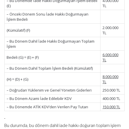
– Bu Dönemde İade Hakkı Doğurmayan İşlem Bedeli
4.000.000
(E)
TL
– Önceki Dönem Sonu İade Hakkı Doğurmayan
İşlem Bedeli
2.000.000
(Kümülatif) (F)
TL
– Bu Dönem Dahil İade Hakkı Doğurmayan Toplam
İşlem
6.000.000
Bedeli (G) = (E) + (F)
TL
– Bu Dönem Dahil Toplam İşlem Bedeli (Kümülatif)
8.000.000
(H) = (D) + (G)
TL
– Doğrudan Yüklenim ve Genel Yönetim Giderleri
250.000 TL
– Bu Dönem Azami İade Edilebilir KDV
400.000 TL
– Bu Dönemde ATİK KDV’den Verilen Pay Tutarı
150.000 TL
Bu durumda, bu dönem dahil iade hakkı doğuran toplam işlem