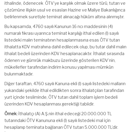
ithalinde, ödenecek ÖTV’ye karşılık olmak üzere türü, tutarı ve
çözümüne ilişkin usul ve esasları Hazine ve Maliye Bakanlığınca
belirlenmek suretiyle teminat alınacağı hüküm altına alınmıştır.
Bu kapsamda, 4760 sayılı Kanunun 16 ncı maddesinin (4)
numaralı fıkrası uyarınca teminat karşılığı ithal edilen (I) sayılı
listedeki malın teminatının hesaplanmasına esas ÖTV tutarı
ithalatta KDV matrahına dahil edilecek olup, bu tutar dahil malın
ithalat bedeli üzerinden KDV hesaplanacaktır. İthalat sırasında
ödenen ve gümrük makbuzu üzerinde gösterilen KDV’nin,
mükellefler tarafından indirim konusu yapılması mümkün
bulunmaktadır.
Diğer taraftan, 4760 sayılı Kanuna ekli (I) sayılı listedeki malların
yukarıdaki şekilde ithal edildikten sonra ithalatçıları tarafından
yurt içinde tesliminde, ÖTV tutarı dahil toplam işlem bedeli
üzerinden KDV hesaplanması gerektiği tabiidir.
Örnek:
İthalatçı (A) A.Ş.nin ithal edeceği 20.000.000 TL
tutarındaki ÖTV Kanununa ekli (I) sayılı listedeki mal için
hesaplanıp teminata bağlanan ÖTV tutarı 5.000.000 TL’dir.