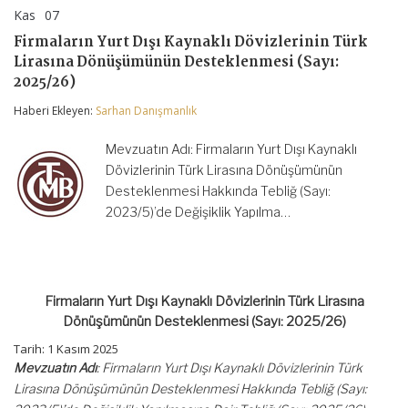
Kas
07
Firmaların
yorumlar kapalı
Yurt
Firmaların Yurt Dışı Kaynaklı Dövizlerinin Türk
Dışı
Lirasına Dönüşümünün Desteklenmesi (Sayı:
Kaynaklı
Dövizlerinin
2025/26)
Türk
Lirasına
Haberi Ekleyen:
Sarhan Danışmanlık
Dönüşümünün
Desteklenmesi
Mevzuatın Adı: Firmaların Yurt Dışı Kaynaklı
(Sayı:
2025/26)
Dövizlerinin Türk Lirasına Dönüşümünün
için
Desteklenmesi Hakkında Tebliğ (Sayı:
2023/5)’de Değişiklik Yapılma…
Firmaların Yurt Dışı Kaynaklı Dövizlerinin Türk Lirasına
Dönüşümünün Desteklenmesi (Sayı: 2025/26)
Tarih: 1 Kasım 2025
Mevzuatın Adı
: Firmaların Yurt Dışı Kaynaklı Dövizlerinin Türk
Lirasına Dönüşümünün Desteklenmesi Hakkında Tebliğ (Sayı: