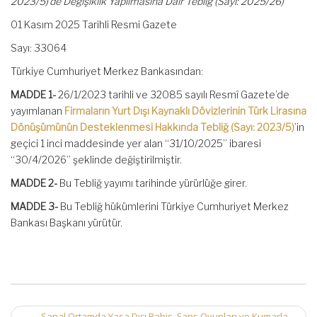
2023/5)’de Değişiklik Yapılmasına Dair Tebliğ (Sayı: 2025/26)
01 Kasım 2025 Tarihli Resmi Gazete
Sayı: 33064
Türkiye Cumhuriyet Merkez Bankasından:
MADDE 1-
26/1/2023 tarihli ve 32085 sayılı Resmî Gazete’de
yayımlanan
Firmaların Yurt Dışı Kaynaklı Dövizlerinin Türk Lirasına
Dönüşümünün Desteklenmesi Hakkında Tebliğ (Sayı: 2023/5)
’in
geçici 1 inci maddesinde yer alan “31/10/2025” ibaresi
“30/4/2026” şeklinde değiştirilmiştir.
MADDE 2-
Bu Tebliğ yayımı tarihinde yürürlüğe girer.
MADDE 3-
Bu Tebliğ hükümlerini Türkiye Cumhuriyet Merkez
Bankası Başkanı yürütür.
←
Sanal Ortamda Yasa Dışı Bahis, Şans Oyunları ve Kumarla