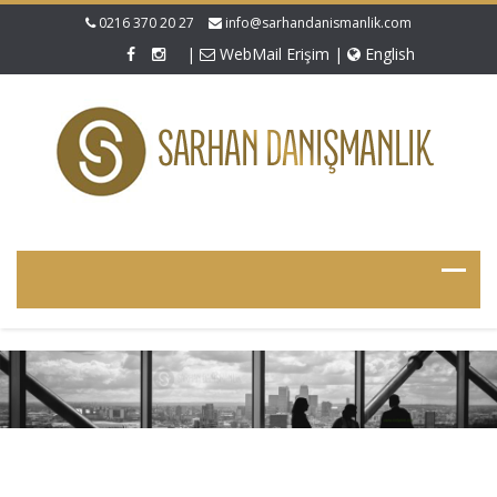
0216 370 20 27
info@sarhandanismanlik.com
|
WebMail Erişim
|
English