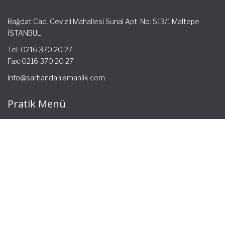
Bağdat Cad. Cevizli Mahallesi Sunal Apt. No: 513/1 Maltepe
İSTANBUL
Tel: 0216 370 20 27
Fax: 0216 370 20 27
info@sarhandanismanlik.com
Pratik Menü
Ana Sayfa
Hakkımızda
Hizmetlerimiz
Güncel Mevzuat
İletişim
Mevzuat: Alomaliye.com
|
ABACIPARK
Web Hosting