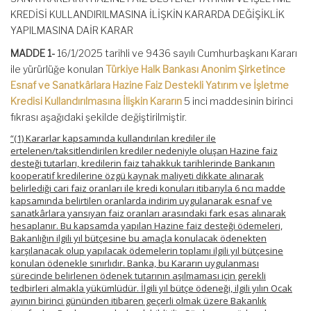
KREDİSİ KULLANDIRILMASINA İLİŞKİN KARARDA DEĞİŞİKLİK
YAPILMASINA DAİR KARAR
MADDE 1-
16/1/2025 tarihli ve 9436 sayılı Cumhurbaşkanı Kararı
ile yürürlüğe konulan
Türkiye Halk Bankası Anonim Şirketince
Esnaf ve Sanatkârlara Hazine Faiz Destekli Yatırım ve İşletme
Kredisi Kullandırılmasına İlişkin Kararın
5 inci maddesinin birinci
fıkrası aşağıdaki şekilde değiştirilmiştir.
“(1) Kararlar kapsamında kullandırılan krediler ile
ertelenen/taksitlendirilen krediler nedeniyle oluşan Hazine faiz
desteği tutarları, kredilerin faiz tahakkuk tarihlerinde Bankanın
kooperatif kredilerine özgü kaynak maliyeti dikkate alınarak
belirlediği cari faiz oranları ile kredi konuları itibarıyla 6 ncı madde
kapsamında belirtilen oranlarda indirim uygulanarak esnaf ve
sanatkârlara yansıyan faiz oranları arasındaki fark esas alınarak
hesaplanır. Bu kapsamda yapılan Hazine faiz desteği ödemeleri,
Bakanlığın ilgili yıl bütçesine bu amaçla konulacak ödenekten
karşılanacak olup yapılacak ödemelerin toplamı ilgili yıl bütçesine
konulan ödenekle sınırlıdır. Banka, bu Kararın uygulanması
sürecinde belirlenen ödenek tutarının aşılmaması için gerekli
tedbirleri almakla yükümlüdür. İlgili yıl bütçe ödeneği, ilgili yılın Ocak
ayının birinci gününden itibaren geçerli olmak üzere Bakanlık