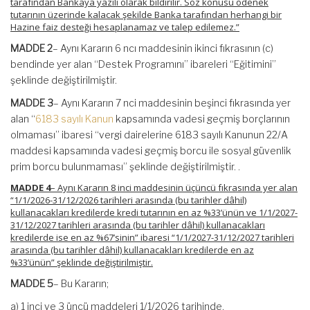
tarafından Bankaya yazılı olarak bildirilir. Söz konusu ödenek
tutarının üzerinde kalacak şekilde Banka tarafından herhangi bir
Hazine faiz desteği hesaplanamaz ve talep edilemez.”
MADDE 2
– Aynı Kararın 6 ncı maddesinin ikinci fıkrasının (c)
bendinde yer alan “Destek Programını” ibareleri “Eğitimini”
şeklinde değiştirilmiştir.
MADDE 3
– Aynı Kararın 7 nci maddesinin beşinci fıkrasında yer
alan “
6183 sayılı Kanun
kapsamında vadesi geçmiş borçlarının
olmaması” ibaresi “vergi dairelerine 6183 sayılı Kanunun 22/A
maddesi kapsamında vadesi geçmiş borcu ile sosyal güvenlik
prim borcu bulunmaması” şeklinde değiştirilmiştir. .
MADDE 4
– Aynı Kararın 8 inci maddesinin üçüncü fıkrasında yer alan
“1/1/2026-31/12/2026 tarihleri arasında (bu tarihler dâhil)
kullanacakları kredilerde kredi tutarının en az %33’ünün ve 1/1/2027-
31/12/2027 tarihleri arasında (bu tarihler dâhil) kullanacakları
kredilerde ise en az %67’sinin” ibaresi “1/1/2027-31/12/2027 tarihleri
arasında (bu tarihler dâhil) kullanacakları kredilerde en az
%33’ünün” şeklinde değiştirilmiştir.
MADDE 5
– Bu Kararın;
a) 1 inci ve 3 üncü maddeleri 1/1/2026 tarihinde,