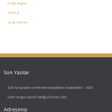
Pratik Bilgiler
Teklif Al
Vergi Takvimi
Son Yazılar
SGK İş Kazaları ve Meslek Hastalıkları İstatistikleri – 2025
Gelir Vergisi Genel Tebliği (Seri No: 335)
Adresimiz