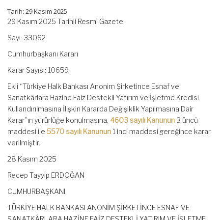
Tarih: 29 Kasım 2025
29 Kasım 2025 Tarihli Resmi Gazete
Sayı: 33092
Cumhurbaşkanı Kararı
Karar Sayısı: 10659
Ekli “Türkiye Halk Bankası Anonim Şirketince Esnaf ve
Sanatkârlara Hazine Faiz Destekli Yatırım ve İşletme Kredisi
Kullandırılmasına İlişkin Kararda Değişiklik Yapılmasına Dair
Karar”ın yürürlüğe konulmasına,
4603 sayılı Kanunun
3 üncü
maddesi ile
5570 sayılı Kanunun
1 inci maddesi gereğince karar
verilmiştir.
28 Kasım 2025
Recep Tayyip ERDOĞAN
CUMHURBAŞKANI
TÜRKİYE HALK BANKASI ANONİM ŞİRKETİNCE ESNAF VE
SANATKÂRLARA HAZİNE FAİZ DESTEKLİ YATIRIM VE İŞLETME