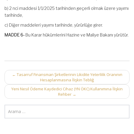
b) 2 nci maddesi 1/1/2025 tarihinden geçerli olmak üzere yayımı
tarihinde,
c) Diğer maddeleri yayımı tarihinde, yürürlüğe girer.
MADDE 6-
Bu Karar hükümlerini Hazine ve Maliye Bakanı yürütür.
Post
←
Tasarruf Finansman Şirketlerinin Likidite Yeterlilik Oranının
Hesaplanmasına İlişkin Tebliğ
navigation
Yeni Nesil Ödeme Kaydedici Cihaz (YN ÖKC) Kullanımına İlişkin
Rehber
→