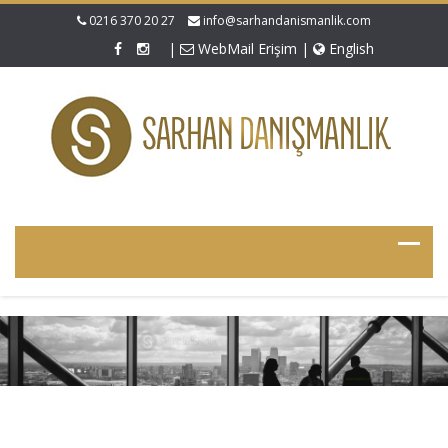
0216 370 20 27
info@sarhandanismanlik.com
|
WebMail Erişim
|
English