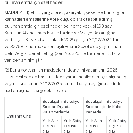
bulunan emtia için özel hadler
MADDE 4- (1) Milli piyango bileti, akaryakıt, şeker ve bunlar gibi
kar hadleri emsallerine göre düşük olarak tespit edilmiş
bulunan emtia için özel hadler belirleme yetkisi 193 sayılı
Kanunun 48 inci maddesi ile Hazine ve Maliye Bakanlığına
verilmiştir. Bu yetki kullanılarak 2025 yılı için 30/12/2024 tarihli
ve 32768 ikinci mükerrer sayılı Resmî Gazete’de yayımlanan
Gelir Vergisi Genel Tebliği (Seri No: 329) ile belirlenen tutarlar
yeniden artırılmıştır.
(2) Buna göre, anılan maddelerin ticaretini yapanların, 2026
takvim yılında da basit usulden yararlanabilmeleri için alış, satış
veya hasılatlarının 31/12/2025 tarihi itibarıyla aşağıda belirtilen
hadleri aşmaması gerekmektedir:
Büyükşehir Belediye
Büyükşehir Belediye
Sınırları Dışında
Sınırları İçinde Kalan
Kalan Yerlerde
Yerlerde
Emtianın Cinsi
Yıllık Alım
Yıllık Satış
Yıllık Alım
Yıllık Satış
Ölçüsü
Ölçüsü
Ölçüsü
Ölçüsü
(TL)
(TL)
(TL)
(TL)