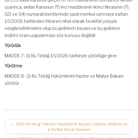
uyarınca, anılan Kanunun 75 inci maddesinin ikinci fıkrasının (7),
(12) ve (14) numaralı bentlerinde yazılı menkul sermaye iratları
1/1/2006 tarihinden itibaren nihai olarak tevkifat yoluyla
vergilendirilmekte olup bu gelirlerin beyanı ve bu gelirlere
indirim oranı uygulanması söz konusu değildir.
Yürürlük
MADDE 7- (1) Bu Tebliğ 1/1/2026 tarihinde yürürlüğe girer.
Yürütme
MADDE 8- (1) Bu Tebliğ hükümlerini Hazine ve Maliye Bakanı
yürütür.
Post
←
2026 Yılı Vergi Takvimi Yayımlandı: Beyan, Ödeme, Bildirim ve
e-Defter Berat Süreleri
navigation