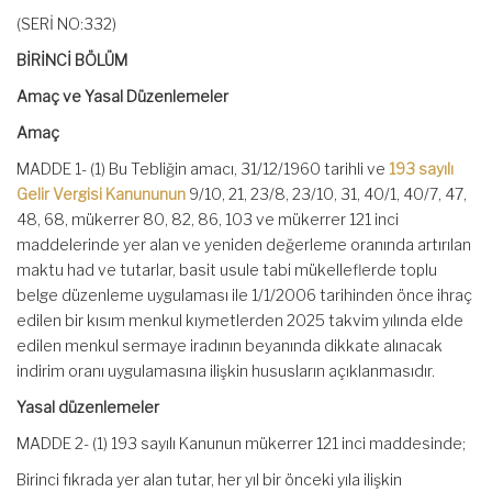
(SERİ NO:332)
BİRİNCİ BÖLÜM
Amaç ve Yasal Düzenlemeler
Amaç
MADDE 1- (1) Bu Tebliğin amacı, 31/12/1960 tarihli ve
193 sayılı
Gelir Vergisi Kanununun
9/10, 21, 23/8, 23/10, 31, 40/1, 40/7, 47,
48, 68, mükerrer 80, 82, 86, 103 ve mükerrer 121 inci
maddelerinde yer alan ve yeniden değerleme oranında artırılan
maktu had ve tutarlar, basit usule tabi mükelleflerde toplu
belge düzenleme uygulaması ile 1/1/2006 tarihinden önce ihraç
edilen bir kısım menkul kıymetlerden 2025 takvim yılında elde
edilen menkul sermaye iradının beyanında dikkate alınacak
indirim oranı uygulamasına ilişkin hususların açıklanmasıdır.
Yasal düzenlemeler
MADDE 2- (1) 193 sayılı Kanunun mükerrer 121 inci maddesinde;
Birinci fıkrada yer alan tutar, her yıl bir önceki yıla ilişkin