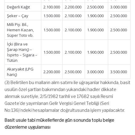
Değerli Kağıt
2.100.000
2.200.000
2.500.000
3.000.000
Şeker – Çay
1.500.000
2.100.000
1.900.000
2.500.000
Milli Piy. Bil.,
Hemen Kazan,
1.500.000
2.100.000
1.900.000
2.500.000
Süper Toto vb.
İçki (Bira ve
Şarap Hariç) –
1.500.000
2.100.000
1.900.000
2.500.000
İspirto – Sigara –
Tütün
Akaryakıt (LPG
2.200.000
2.500.000
3.000.000
3.500.000
hariç)
(3) Belirtilen bu malların alım satımı ile uğraşanlar hakkında, basit
usulün özel şartları bakımından yukarıdaki hadler dikkate
alınmak suretiyle, 2/5/1982 tarihli ve 17682 sayılı Resmî
Gazete’de yayımlanan Gelir Vergisi Genel Tebliği (Seri
No:136)’ndeki hesaplamalar doğrultusunda işlem yapılacaktır.
Basit usule tabi mükelleflerde gün sonunda toplu belge
düzenleme uygulaması