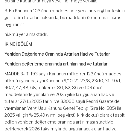
50’sine kadar artırmaya veya indirmeye yetkilidir.
3. Bu Kanunun 103 üncü maddesinde yer alan vergi tarifesinin
gelir dilim tutarları hakkında, bu maddenin (2) numaralı fıkrası
uygulanır.”
hükmü yer almaktadır.
İKİNCİ BÖLÜM
Yeniden Değerleme Oranında Artırılan Had ve Tutarlar
Yeniden değerleme oranında artırılan had ve tutarlar
MADDE 3- (1) 193 sayılı Kanunun mükerrer 123 üncü maddesi
hükmü uyarınca, aynı Kanunun 9/10, 21, 23/8, 23/10, 31, 40/1,
40/7, 47, 48, 68, mükerrer 80, 82, 86 ve 103 üncü
maddelerinde yer alan ve 2025 yılında uygulanan had ve
tutarlar 27/11/2025 tarihli ve 33090 sayılı Resmî Gazete’de
yayımlanan Vergi Usul Kanunu Genel Tebliği (Sıra No: 585) ile
2025 yılı için % 25,49 (yirmi beş virgül kırk dokuz) olarak tespit
edilen yeniden değerleme oranında artırılması suretiyle
belirlenerek 2026 takvim yılında uygulanacak olan had ve