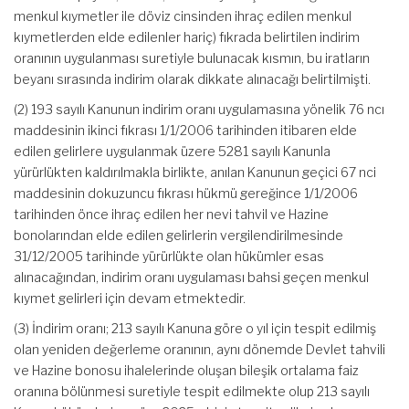
menkul kıymetler ile döviz cinsinden ihraç edilen menkul
kıymetlerden elde edilenler hariç) fıkrada belirtilen indirim
oranının uygulanması suretiyle bulunacak kısmın, bu iratların
beyanı sırasında indirim olarak dikkate alınacağı belirtilmişti.
(2) 193 sayılı Kanunun indirim oranı uygulamasına yönelik 76 ncı
maddesinin ikinci fıkrası 1/1/2006 tarihinden itibaren elde
edilen gelirlere uygulanmak üzere 5281 sayılı Kanunla
yürürlükten kaldırılmakla birlikte, anılan Kanunun geçici 67 nci
maddesinin dokuzuncu fıkrası hükmü gereğince 1/1/2006
tarihinden önce ihraç edilen her nevi tahvil ve Hazine
bonolarından elde edilen gelirlerin vergilendirilmesinde
31/12/2005 tarihinde yürürlükte olan hükümler esas
alınacağından, indirim oranı uygulaması bahsi geçen menkul
kıymet gelirleri için devam etmektedir.
(3) İndirim oranı; 213 sayılı Kanuna göre o yıl için tespit edilmiş
olan yeniden değerleme oranının, aynı dönemde Devlet tahvili
ve Hazine bonosu ihalelerinde oluşan bileşik ortalama faiz
oranına bölünmesi suretiyle tespit edilmekte olup 213 sayılı