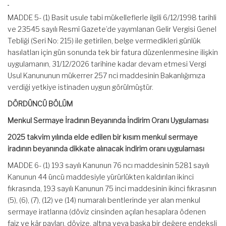
MADDE 5- (1) Basit usule tabi mükelleflerle ilgili 6/12/1998 tarihli
ve 23545 sayılı Resmî Gazete’de yayımlanan Gelir Vergisi Genel
Tebliği (Seri No: 215) ile getirilen, belge vermedikleri günlük
hasılatları için gün sonunda tek bir fatura düzenlenmesine ilişkin
uygulamanın, 31/12/2026 tarihine kadar devam etmesi Vergi
Usul Kanununun mükerrer 257 nci maddesinin Bakanlığımıza
verdiği yetkiye istinaden uygun görülmüştür.
DÖRDÜNCÜ BÖLÜM
Menkul Sermaye İradının Beyanında İndirim Oranı Uygulaması
2025 takvim yılında elde edilen bir kısım menkul sermaye
iradının beyanında dikkate alınacak indirim oranı uygulaması
MADDE 6- (1) 193 sayılı Kanunun 76 ncı maddesinin 5281 sayılı
Kanunun 44 üncü maddesiyle yürürlükten kaldırılan ikinci
fıkrasında, 193 sayılı Kanunun 75 inci maddesinin ikinci fıkrasının
(5), (6), (7), (12) ve (14) numaralı bentlerinde yer alan menkul
sermaye iratlarına (döviz cinsinden açılan hesaplara ödenen
faiz ve kâr payları, dövize, altına veya başka bir değere endeksli