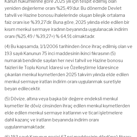
Kanun hükümlerine göre 2025 yılı için tespit edilmiş olan
yeniden değerleme oranı %25,49’dur. Bu dönemde Devlet
tahvili ve Hazine bonosu ihalelerinde oluşan bileşik ortalama
faiz oranı ise %39,27’dir. Buna göre, 2025 yılında elde edilen bir
kısım menkul sermaye iradının beyanında uygulanacak indirim
oranı (%25,49 / %39,27=) % 64,91 olmaktadır.
(4) Bu kapsamda, 1/1/2006 tarihinden önce ihraç edilmiş olan ve
193 sayılı Kanunun 75 inci maddesinin ikinci fıkrasının (5)
numaralı bendinde sayılan her nevi tahvil ve Hazine bonosu
faizleri ile Toplu Konut İdaresi ve Özelleştirme İdaresince
çıkarılan menkul kıymetlerden 2025 takvim yılında elde edilen
menkul sermaye iratları indirim oranı uygulanmak suretiyle
beyan edilecektir.
(5) Dövize, altına veya başka bir değere endeksli menkul
kıymetler ile döviz cinsinden ihraç edilen menkul kıymetlerden
elde edilen menkul sermaye iratlarının ve ticari işletmelere
dahil kazanç ve iratların beyanında indirim oranı
uygulanmamaktadır.
(6) 193 sayılı Kanunun geçici 67 nci maddesinin dördüncü fıkrası