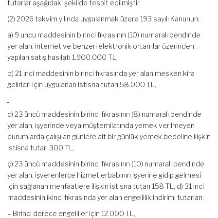
tutarlar aşağıdaki şekilde tespit edilmiştir.
(2) 2026 takvim yılında uygulanmak üzere 193 sayılı Kanunun;
a) 9 uncu maddesinin birinci fıkrasının (10) numaralı bendinde
yer alan, internet ve benzeri elektronik ortamlar üzerinden
yapılan satış hasılatı 1.900.000 TL,
b) 21 inci maddesinin birinci fıkrasında yer alan mesken kira
gelirleri için uygulanan istisna tutarı 58.000 TL,
c) 23 üncü maddesinin birinci fıkrasının (8) numaralı bendinde
yer alan, işyerinde veya müştemilatında yemek verilmeyen
durumlarda çalışılan günlere ait bir günlük yemek bedeline ilişkin
istisna tutarı 300 TL,
ç) 23 üncü maddesinin birinci fıkrasının (10) numaralı bendinde
yer alan, işverenlerce hizmet erbabının işyerine gidip gelmesi
için sağlanan menfaatlere ilişkin istisna tutarı 158 TL, d) 31 inci
maddesinin ikinci fıkrasında yer alan engellilik indirimi tutarları;
– Birinci derece engelliler için 12.000 TL,