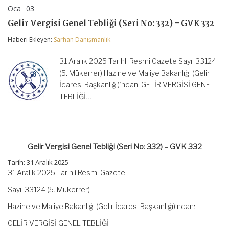
Oca
03
Gelir
yorumlar kapalı
Vergisi
Gelir Vergisi Genel Tebliği (Seri No: 332) – GVK 332
Genel
Tebliği
Haberi Ekleyen:
Sarhan Danışmanlık
(Seri
No:
332)
31 Aralık 2025 Tarihli Resmi Gazete Sayı: 33124
–
(5. Mükerrer) Hazine ve Maliye Bakanlığı (Gelir
GVK
İdaresi Başkanlığı)’ndan: GELİR VERGİSİ GENEL
332
için
TEBLİĞİ…
Gelir Vergisi Genel Tebliği (Seri No: 332) – GVK 332
Tarih:
31 Aralık 2025
31 Aralık 2025 Tarihli Resmi Gazete
Sayı: 33124 (5. Mükerrer)
Hazine ve Maliye Bakanlığı (Gelir İdaresi Başkanlığı)’ndan:
GELİR VERGİSİ GENEL TEBLİĞİ