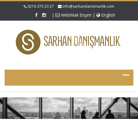
0216 370 20 27
info@sarhandanismanlik.com
|
WebMail Erişim
|
English