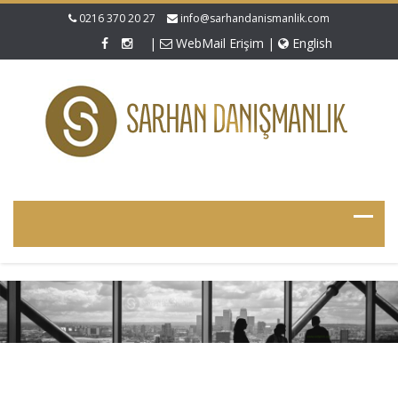
0216 370 20 27
info@sarhandanismanlik.com
|
WebMail Erişim
|
English