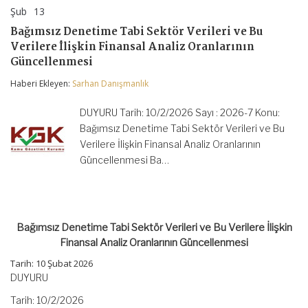
Şub
13
Bağımsız
yorumlar kapalı
Denetime
Bağımsız Denetime Tabi Sektör Verileri ve Bu
Tabi
Verilere İlişkin Finansal Analiz Oranlarının
Sektör
Verileri
Güncellenmesi
ve
Bu
Haberi Ekleyen:
Sarhan Danışmanlık
Verilere
İlişkin
DUYURU Tarih: 10/2/2026 Sayı : 2026-7 Konu:
Finansal
Analiz
Bağımsız Denetime Tabi Sektör Verileri ve Bu
Oranlarının
Verilere İlişkin Finansal Analiz Oranlarının
Güncellenmesi
Güncellenmesi Ba…
için
Bağımsız Denetime Tabi Sektör Verileri ve Bu Verilere İlişkin
Finansal Analiz Oranlarının Güncellenmesi
Tarih:
10 Şubat 2026
DUYURU
Tarih: 10/2/2026