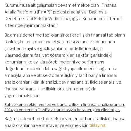
Kurumumuza ait çalışmaları devam etmekte olan “Finansal
Analiz Platformu (FinAP)” projesi aracılığıyla “Bağımsız
Denetime Tabi Sektör Verileri” başlığıyla Kurumumuz internet
sitesinde yayımlanmaktadır.
Bağımsız denetime tabi olan şirketlere ilişkin finansal tabloların
toplulaştırılarak oran analizi yapılması ve analiz sonucunda
şirketlerin zayıf ve güçlü yanlarını, hedeflerine ulaşıp
ulaşmadıklarını, faaliyet gösterdikleri sektör içerisindeki
konumlarını kolaylıkla görebilmelerini ve performans
değerlendirmelerini daha sağlıklı yapabilmelerini sağlamak
amacıyla, ana ve alt sektörlere ilişkin yıllar itibarıyla finansal
analiz oranları (kârlılık analizi, devir hızı analizi, likidite analizi ve
finansal yapı analizine ilişkin ortalama oranlar) da
yayımlanmaktadır.
Bahse konu sektör verileri ve bunlara ilişkin finansal analiz oranları,
2024 yılı verilerinin FinAP’a aktarılmasıyla beraber güncellenmiştir.
Bağımsız denetime tabi sektör verilerine, bunlara ilişkin finansal
analiz oranlarına ve metaveriye erişmek için
tıklayınız