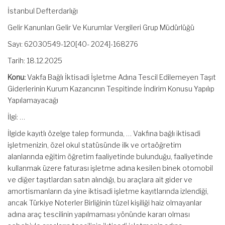
İstanbul Defterdarlığı
Gelir Kanunları Gelir Ve Kurumlar Vergileri Grup Müdürlüğü
Sayı: 62030549-120[40- 2024]-168276
Tarih: 18.12.2025
Konu:
Vakfa Bağlı İktisadi İşletme Adına Tescil Edilemeyen Taşıt
Giderlerinin Kurum Kazancının Tespitinde İndirim Konusu Yapılıp
Yapılamayacağı
İlgi: …
İlgide kayıtlı özelge talep formunda, … Vakfına bağlı iktisadi
işletmenizin, özel okul statüsünde ilk ve ortaöğretim
alanlarında eğitim öğretim faaliyetinde bulunduğu, faaliyetinde
kullanmak üzere faturası işletme adına kesilen binek otomobil
ve diğer taşıtlardan satın alındığı, bu araçlara ait gider ve
amortismanların da yine iktisadi işletme kayıtlarında izlendiği,
ancak Türkiye Noterler Birliğinin tüzel kişiliği haiz olmayanlar
adına araç tescilinin yapılmaması yönünde kararı olması