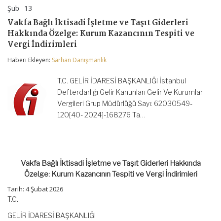
Şub
13
Vakfa
yorumlar kapalı
Bağlı
Vakfa Bağlı İktisadi İşletme ve Taşıt Giderleri
İktisadi
Hakkında Özelge: Kurum Kazancının Tespiti ve
İşletme
ve
Vergi İndirimleri
Taşıt
Giderleri
Haberi Ekleyen:
Sarhan Danışmanlık
Hakkında
Özelge:
T.C. GELİR İDARESİ BAŞKANLIĞI İstanbul
Kurum
Kazancının
Defterdarlığı Gelir Kanunları Gelir Ve Kurumlar
Tespiti
Vergileri Grup Müdürlüğü Sayı: 62030549-
ve
120[40- 2024]-168276 Ta…
Vergi
İndirimleri
için
Vakfa Bağlı İktisadi İşletme ve Taşıt Giderleri Hakkında
Özelge: Kurum Kazancının Tespiti ve Vergi İndirimleri
Tarih:
4 Şubat 2026
T.C.
GELİR İDARESİ BAŞKANLIĞI