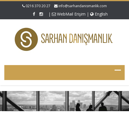
0216 370 20 27
info@sarhandanismanlik.com
|
WebMail Erişim
|
English