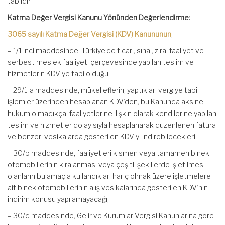
tabiidir.
Katma Değer Vergisi Kanunu Yönünden Değerlendirme:
3065 sayılı Katma Değer Vergisi (KDV) Kanununun
;
– 1/1 inci maddesinde, Türkiye’de ticari, sınai, zirai faaliyet ve
serbest meslek faaliyeti çerçevesinde yapılan teslim ve
hizmetlerin KDV’ye tabi olduğu,
– 29/1-a maddesinde, mükelleflerin, yaptıkları vergiye tabi
işlemler üzerinden hesaplanan KDV’den, bu Kanunda aksine
hüküm olmadıkça, faaliyetlerine ilişkin olarak kendilerine yapılan
teslim ve hizmetler dolayısıyla hesaplanarak düzenlenen fatura
ve benzeri vesikalarda gösterilen KDV’yi indirebilecekleri,
– 30/b maddesinde, faaliyetleri kısmen veya tamamen binek
otomobillerinin kiralanması veya çeşitli şekillerde işletilmesi
olanların bu amaçla kullandıkları hariç olmak üzere işletmelere
ait binek otomobillerinin alış vesikalarında gösterilen KDV’nin
indirim konusu yapılamayacağı,
– 30/d maddesinde, Gelir ve Kurumlar Vergisi Kanunlarına göre