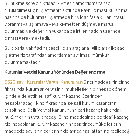
Bu hükme göre bir iktisadi kıymetin amortismana tâbi
tutulabilmesi için, işletmenin aktifinde kayıtlı olması, kullanıma
hazır halde bulunması, işletmede bir yıldan fazla kullanılması,
yıpranmaya, aşınmaya veya kıymetten düşmeye maruz
bulunması ve değerinin yukarıda belirtilen haddin üzerinde
olması gerekmektedir.
Bu itibarla, vakıf adına tescilli olan araçlarla ilgili olarak iktisadi
işletmeniz tarafından amortisman ayrılması mümkün
bulunmamaktadır.
Kurumlar Vergisi Kanunu Yönünden Değerlendirme:
5520 sayılı Kurumlar Vergisi Kanununun
6 ncı maddesinin birinci
fıkrasında, kurumlar vergisinin, mükelleflerin bir hesap dönemi
içinde elde ettikleri safî kurum kazancı üzerinden
hesaplanacağı, ikinci fıkrasında ise safî kurum kazancının
tespitinde, Gelir Vergisi Kanununun ticarî kazanç hakkındaki
hükümlerinin uygulanacağı; 8 inci maddesinde de ticarî kazanç
gibi hesaplanan kurum kazancının tespitinde, mükelleflerin
maddede sayılan giderlerinin de ayrıca hasılattan indirebileceği