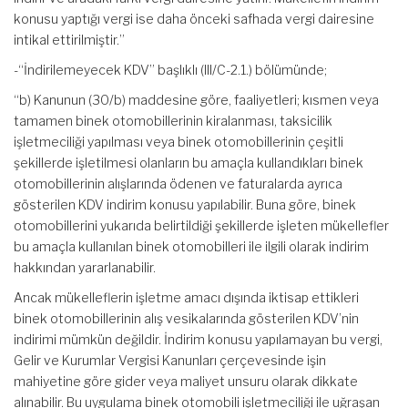
konusu yaptığı vergi ise daha önceki safhada vergi dairesine
intikal ettirilmiştir.”
-“İndirilemeyecek KDV” başlıklı (III/C-2.1.) bölümünde;
“b) Kanunun (30/b) maddesine göre, faaliyetleri; kısmen veya
tamamen binek otomobillerinin kiralanması, taksicilik
işletmeciliği yapılması veya binek otomobillerinin çeşitli
şekillerde işletilmesi olanların bu amaçla kullandıkları binek
otomobillerinin alışlarında ödenen ve faturalarda ayrıca
gösterilen KDV indirim konusu yapılabilir. Buna göre, binek
otomobillerini yukarıda belirtildiği şekillerde işleten mükellefler
bu amaçla kullanılan binek otomobilleri ile ilgili olarak indirim
hakkından yararlanabilir.
Ancak mükelleflerin işletme amacı dışında iktisap ettikleri
binek otomobillerinin alış vesikalarında gösterilen KDV’nin
indirimi mümkün değildir. İndirim konusu yapılamayan bu vergi,
Gelir ve Kurumlar Vergisi Kanunları çerçevesinde işin
mahiyetine göre gider veya maliyet unsuru olarak dikkate
alınabilir. Bu uygulama binek otomobili işletmeciliği ile uğraşan