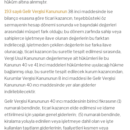
hüküm altına alınmıştır.
193 sayılı Gelir Vergisi Kanununun
38 inci maddesinde ise
bilanço esasına göre ticari kazancın, teşebbüsteki öz
sermayenin hesap dönemi sonunda ve başındaki değerleri
arasındaki müspet fark olduğu; bu dönem zarfında sahip veya
sahiplerce işletmeye ilave olunan değerlerin bu farktan
indirileceği, işletmeden çekilen değerlerin ise farka ilave
olunacağı, ticari kazancın bu suretle tespit edilmesi sırasında,
Vergi Usul Kanununun değerlemeye ait hükümleri ile bu
Kanunun 40 ve 41 inci maddeleri hükümlerine uyulacağı hükme
bağlanmış olup, bu suretle tespit edilecek kurum kazancından,
Kurumlar Vergisi Kanununun 8 inci maddesi ile Gelir Vergisi
Kanununun 40 ıncı maddesinde yer alan giderler
indirilebilecektir.
Gelir Vergisi Kanununun 40 ıncı maddesinin birinci fıkrasının (1)
numaralı bendinde, ticari kazancın elde edilmesi ve idame
ettirilmesi için yapılan genel giderlerin; (5) numaralı bendinde,
kiralama yoluyla edinilen veya işletmeye dahil olan ve işte
kullanılan taşıtların giderlerinin, faaliyetleri kısmen veya