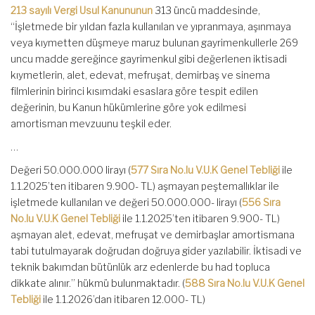
213 sayılı Vergi Usul Kanununun
313 üncü maddesinde,
“İşletmede bir yıldan fazla kullanılan ve yıpranmaya, aşınmaya
veya kıymetten düşmeye maruz bulunan gayrimenkullerle 269
uncu madde gereğince gayrimenkul gibi değerlenen iktisadi
kıymetlerin, alet, edevat, mefruşat, demirbaş ve sinema
filmlerinin birinci kısımdaki esaslara göre tespit edilen
değerinin, bu Kanun hükümlerine göre yok edilmesi
amortisman mevzuunu teşkil eder.
…
Değeri 50.000.000 lirayı (
577 Sıra No.lu V.U.K Genel Tebliği
ile
1.1.2025’ten itibaren 9.900- TL) aşmayan peştemallıklar ile
işletmede kullanılan ve değeri 50.000.000- lirayı (
556 Sıra
No.lu V.U.K Genel Tebliği
ile 1.1.2025’ten itibaren 9.900- TL)
aşmayan alet, edevat, mefruşat ve demirbaşlar amortismana
tabi tutulmayarak doğrudan doğruya gider yazılabilir. İktisadi ve
teknik bakımdan bütünlük arz edenlerde bu had topluca
dikkate alınır.” hükmü bulunmaktadır. (
588 Sıra No.lu V.U.K Genel
Tebliği
ile 1.1.2026’dan itibaren 12.000- TL)