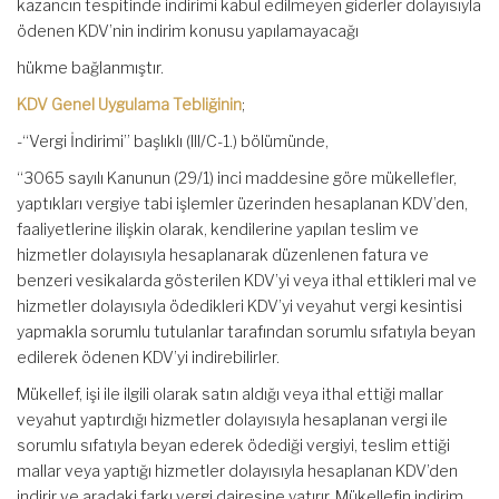
kazancın tespitinde indirimi kabul edilmeyen giderler dolayısıyla
ödenen KDV’nin indirim konusu yapılamayacağı
hükme bağlanmıştır.
KDV Genel Uygulama Tebliğinin
;
-“Vergi İndirimi” başlıklı (III/C-1.) bölümünde,
“3065 sayılı Kanunun (29/1) inci maddesine göre mükellefler,
yaptıkları vergiye tabi işlemler üzerinden hesaplanan KDV’den,
faaliyetlerine ilişkin olarak, kendilerine yapılan teslim ve
hizmetler dolayısıyla hesaplanarak düzenlenen fatura ve
benzeri vesikalarda gösterilen KDV’yi veya ithal ettikleri mal ve
hizmetler dolayısıyla ödedikleri KDV’yi veyahut vergi kesintisi
yapmakla sorumlu tutulanlar tarafından sorumlu sıfatıyla beyan
edilerek ödenen KDV’yi indirebilirler.
Mükellef, işi ile ilgili olarak satın aldığı veya ithal ettiği mallar
veyahut yaptırdığı hizmetler dolayısıyla hesaplanan vergi ile
sorumlu sıfatıyla beyan ederek ödediği vergiyi, teslim ettiği
mallar veya yaptığı hizmetler dolayısıyla hesaplanan KDV’den
indirir ve aradaki farkı vergi dairesine yatırır. Mükellefin indirim