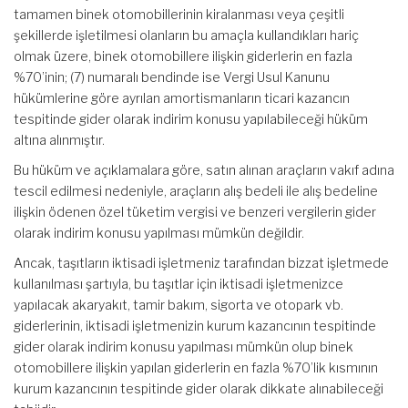
tamamen binek otomobillerinin kiralanması veya çeşitli
şekillerde işletilmesi olanların bu amaçla kullandıkları hariç
olmak üzere, binek otomobillere ilişkin giderlerin en fazla
%70’inin; (7) numaralı bendinde ise Vergi Usul Kanunu
hükümlerine göre ayrılan amortismanların ticari kazancın
tespitinde gider olarak indirim konusu yapılabileceği hüküm
altına alınmıştır.
Bu hüküm ve açıklamalara göre, satın alınan araçların vakıf adına
tescil edilmesi nedeniyle, araçların alış bedeli ile alış bedeline
ilişkin ödenen özel tüketim vergisi ve benzeri vergilerin gider
olarak indirim konusu yapılması mümkün değildir.
Ancak, taşıtların iktisadi işletmeniz tarafından bizzat işletmede
kullanılması şartıyla, bu taşıtlar için iktisadi işletmenizce
yapılacak akaryakıt, tamir bakım, sigorta ve otopark vb.
giderlerinin, iktisadi işletmenizin kurum kazancının tespitinde
gider olarak indirim konusu yapılması mümkün olup binek
otomobillere ilişkin yapılan giderlerin en fazla %70’lik kısmının
kurum kazancının tespitinde gider olarak dikkate alınabileceği