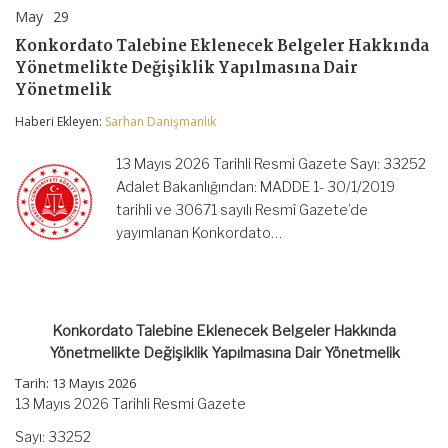
May
29
Konkordato
yorumlar kapalı
Talebine
Konkordato Talebine Eklenecek Belgeler Hakkında
Eklenecek
Yönetmelikte Değişiklik Yapılmasına Dair
Belgeler
Hakkında
Yönetmelik
Yönetmelikte
Değişiklik
Haberi Ekleyen:
Sarhan Danışmanlık
Yapılmasına
Dair
13 Mayıs 2026 Tarihli Resmi Gazete Sayı: 33252
Yönetmelik
için
Adalet Bakanlığından: MADDE 1- 30/1/2019
tarihli ve 30671 sayılı Resmî Gazete’de
yayımlanan Konkordato…
Konkordato Talebine Eklenecek Belgeler Hakkında
Yönetmelikte Değişiklik Yapılmasına Dair Yönetmelik
Tarih:
13 Mayıs 2026
13 Mayıs 2026 Tarihli Resmi Gazete
Sayı: 33252