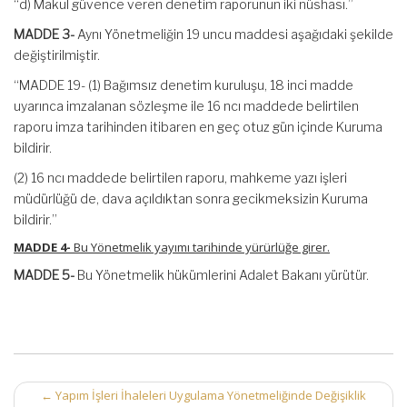
“d) Makul güvence veren denetim raporunun iki nüshası.”
MADDE 3-
Aynı Yönetmeliğin 19 uncu maddesi aşağıdaki şekilde
değiştirilmiştir.
“MADDE 19- (1) Bağımsız denetim kuruluşu, 18 inci madde
uyarınca imzalanan sözleşme ile 16 ncı maddede belirtilen
raporu imza tarihinden itibaren en geç otuz gün içinde Kuruma
bildirir.
(2) 16 ncı maddede belirtilen raporu, mahkeme yazı işleri
müdürlüğü de, dava açıldıktan sonra gecikmeksizin Kuruma
bildirir.”
MADDE 4-
Bu Yönetmelik yayımı tarihinde yürürlüğe girer.
MADDE 5-
Bu Yönetmelik hükümlerini Adalet Bakanı yürütür.
Post
←
Yapım İşleri İhaleleri Uygulama Yönetmeliğinde Değişiklik