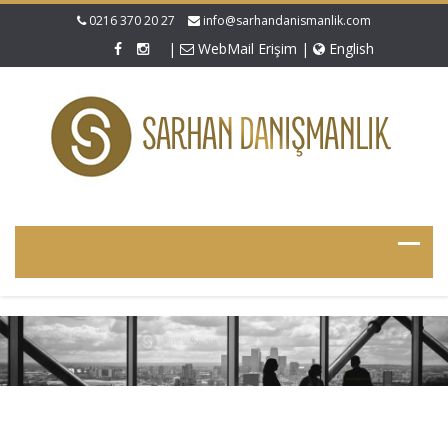
0216 370 20 27
info@sarhandanismanlik.com
|
WebMail Erişim
|
English