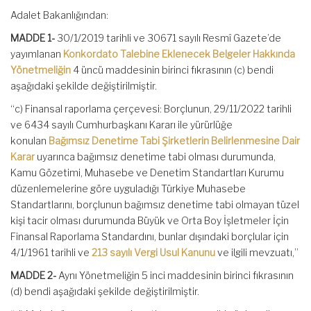
Adalet Bakanlığından:
MADDE 1-
30/1/2019 tarihli ve 30671 sayılı Resmî Gazete’de
yayımlanan
Konkordato Talebine Eklenecek Belgeler Hakkında
Yönetmeliğin
4 üncü maddesinin birinci fıkrasının (c) bendi
aşağıdaki şekilde değiştirilmiştir.
“c) Finansal raporlama çerçevesi: Borçlunun, 29/11/2022 tarihli
ve 6434 sayılı Cumhurbaşkanı Kararı ile yürürlüğe
konulan
Bağımsız Denetime Tabi Şirketlerin Belirlenmesine Dair
Karar
uyarınca bağımsız denetime tabi olması durumunda,
Kamu Gözetimi, Muhasebe ve Denetim Standartları Kurumu
düzenlemelerine göre uyguladığı Türkiye Muhasebe
Standartlarını, borçlunun bağımsız denetime tabi olmayan tüzel
kişi tacir olması durumunda Büyük ve Orta Boy İşletmeler İçin
Finansal Raporlama Standardını, bunlar dışındaki borçlular için
4/1/1961 tarihli ve
213 sayılı Vergi Usul Kanunu
ve ilgili mevzuatı,”
MADDE 2-
Aynı Yönetmeliğin 5 inci maddesinin birinci fıkrasının
(d) bendi aşağıdaki şekilde değiştirilmiştir.